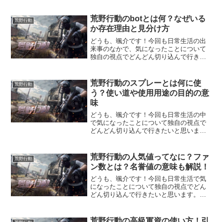
荒野行動のbotとは何？なぜいる
荒野行動
か存在理由と見分け方
どうも、颯介です！今回も日常生活の出
来事のなかで、気になったことについて
独自の視点でどんどん切り込んで行きた
いと思います。それでは、さっそくまい
りましょう！さて、今回取り上げるの
は、人気のスマホゲーム『荒野行動』で
荒野行動のスプレーとは何に使
荒野行動
最近よく聞く『bot』につ...
う？使い道や使用用途の目的の意
味
どうも、颯介です！今回も日常生活の中
で気になったことについて独自の視点で
どんどん切り込んで行きたいと思いま
す。それでは、さっそくまいりましょ
う！さて、今回取り上げるのは、人気の
オンラインゲーム『荒野行動』の新機能
荒野行動の人気値ってなに？ファ
荒野行動
『スプレー』についてです。荒...
ン数とは？名誉値の意味も解説！
どうも、颯介です！今回も日常生活で気
になったことについて独自の視点でどん
どん切り込んで行きたいと思います。そ
れでは、さっそくまいりましょう！さ
て、今回とりあげるのは、いまとても人
気のあるバトルロワイヤルのオンライン
荒野行動の高級軍資の使い方！引