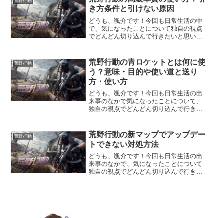
荒野行動
ゲーム『荒野行動』の用語の...
き方条件と引けない原因
どうも、颯介です！今回も日常生活の中
で、気になったことについて独自の視点
でどんどん切り込んで行きたいと思いま
す。それでは、さっそくまいりましょ
う！さて、今回取り上げるのは、人気の
バトルロワイヤルオンラインゲーム『荒
荒野行動の青ロケットとは何に使
荒野行動
野行動』の高級軍資の使い方...
う？意味・目的や使い道と送り
方・使い方
どうも、颯介です！今回も日常生活の出
来事のなかで気になったことについて、
独自の視点でどんどん切り込んで行きた
いと思います。それでは、早速参りまし
ょう！さて、今回取り上げるのは、人気
のバトルロワイヤル・オンラインゲーム
荒野行動の新マップでアップデー
荒野行動
『荒野行動』のアイテムで...
トできない対処方法
どうも、颯介です！今回も日常生活の出
来事のなかで、気になったことについて
独自の視点でどんどん切り込んで行きた
いと思います。それでは、さっそくまい
りましょう！さて、今回取り上げるの
は、人気のバトルロワイヤルオンライン
ゲーム「荒野行動」で新たに...