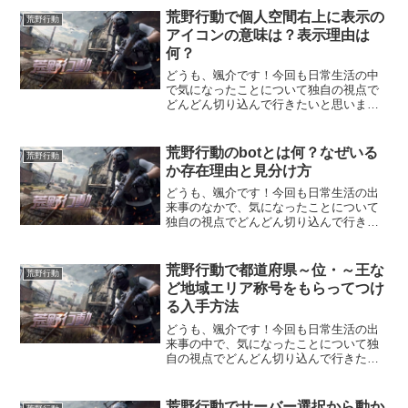
のバトルロワイヤル・オンラインゲーム
荒野行動で個人空間右上に表示の
荒野行動
『荒野行動』のアイテムで...
アイコンの意味は？表示理由は
何？
どうも、颯介です！今回も日常生活の中
で気になったことについて独自の視点で
どんどん切り込んで行きたいと思いま
す。それではさっそくまいりましょう！
さて、今回取り上げるのは、人気のバト
ルロワイヤルオンラインゲーム『荒野行
荒野行動のbotとは何？なぜいる
荒野行動
動』で個人空間（ホーム画面...
か存在理由と見分け方
どうも、颯介です！今回も日常生活の出
来事のなかで、気になったことについて
独自の視点でどんどん切り込んで行きた
いと思います。それでは、さっそくまい
りましょう！さて、今回取り上げるの
は、人気のスマホゲーム『荒野行動』で
荒野行動で都道府県～位・～王な
荒野行動
最近よく聞く『bot』につ...
ど地域エリア称号をもらってつけ
る入手方法
どうも、颯介です！今回も日常生活の出
来事の中で、気になったことについて独
自の視点でどんどん切り込んで行きたい
と思います。それでは、さっそくまいり
ましょう！さて、今回取り上げるのは、
人気のバトルロワイヤルゲーム『荒野行
荒野行動でサーバー選択から動か