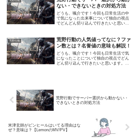
荒野行動
動』で地域エリア毎に与え...
ない・できないときの対処方法
どうも、颯介です！今回も日常生活の中
で気になった出来事について独自の視点
でどんどん切り込んで行きたいと思いま
す。それでは、さっそくまいりましょ
う！さて、今回取り上げるのは、人気の
バトルロワイヤルのオンラインゲーム
荒野行動の人気値ってなに？ファ
荒野行動
『荒野行動』の最初の画面で『...
ン数とは？名誉値の意味も解説！
どうも、颯介です！今回も日常生活で気
になったことについて独自の視点でどん
どん切り込んで行きたいと思います。そ
れでは、さっそくまいりましょう！さ
て、今回とりあげるのは、いまとても人
気のあるバトルロワイヤルのオンライン
ゲーム『荒野行動』の用語の...
荒野行動でサーバー選択から動かない・
できないときの対処方法
米津玄師がピンヒールはいてる理由はな
ぜ？意味は？【LemonのMV/PV】