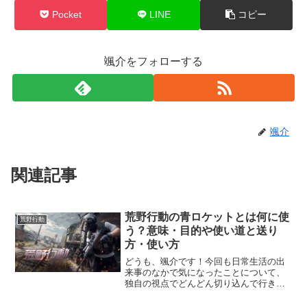
Pocket
LINE
コピー
颯介をフォローする
颯介
関連記事
荒野行動の青ロケットとは何に使
荒野行動
う？意味・目的や使い道と送り
方・使い方
どうも、颯介です！今回も日常生活の出
来事のなかで気になったことについて、
独自の視点でどんどん切り込んで行きた
いと思います。それでは、早速参りまし
ょう！さて、今回取り上げるのは、人気