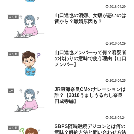
2018.04.29
山口達也の酒癖、女癖が悪いのは
未分類
昔から？離婚原因も？
2018.04.29
山口達也メンバーって何？容疑者
未分類
の代わりの意味で使う理由【山口
メンバー】
2018.04.25
JR東海奈良CMのナレーションは
CM
誰？【2018うましうるわし奈良
円成寺編】
2018.04.24
SBPS随時継続デジコンとは何の
未分類
意味？解約方法と問い合わせ方法