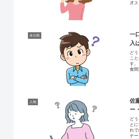
才ス
一
未分類
入
どう
こと
す。
食関
佐
人物
ー
どう
とに
れで
ナー