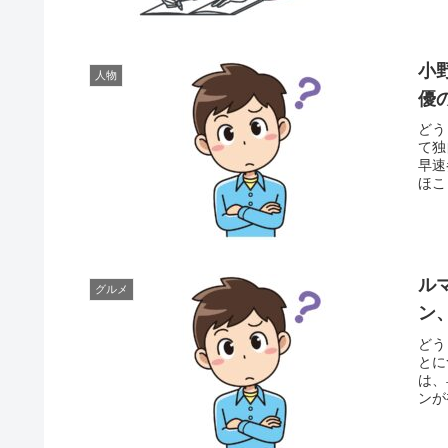
小
人物
優
どう
て独
早速
ほこ
ル
グルメ
ン
どう
とに
は、
ンが