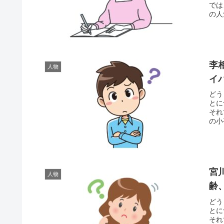
では
の人
李
人物
イ
どう
とに
それ
の小
宮
人物
齢
どう
とに
それ