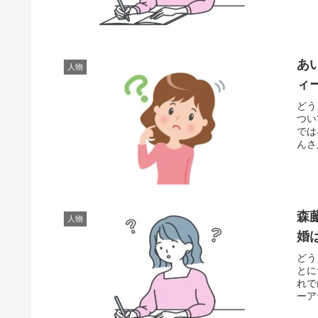
あ
人物
ィ
どう
つい
では
んさ
森
人物
婚
どう
とに
れで
ーア