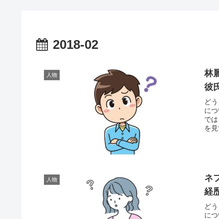
2018-02
林
人物
彼
どう
につ
では
を見
ネ
人物
経
どう
につ