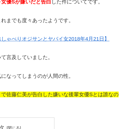
女優Sが嫌いだと告白
した件についてです。
これまでも度々あったようです。
ゃべりオジサンとヤバイ女2018年4月21日】
いて言及していました。
気になってしまうのが人間の性。
』で佐藤仁美が告白した嫌いな後輩女優Sとは誰なの
次