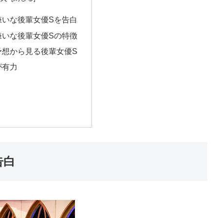
嫌いな後輩女優Sを告白
嫌いな後輩女優Sの特徴
予想から見る後輩女優S
が有力
告白