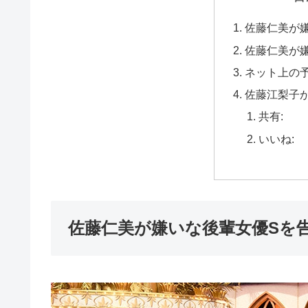
佐藤仁美が
佐藤仁美が
ネット上の
佐藤江梨子
共有:
いいね:
佐藤仁美が嫌いな後輩女優Sを