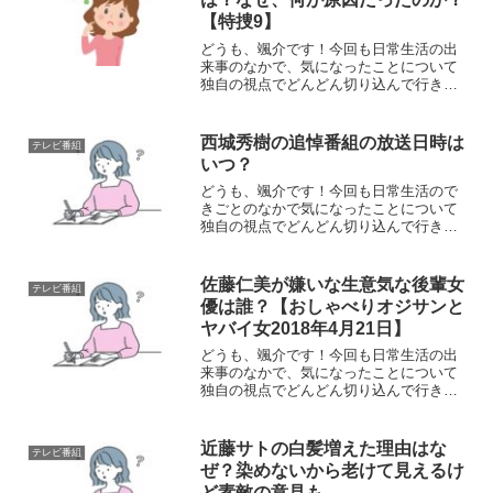
【特捜9】
どうも、颯介です！今回も日常生活の出
来事のなかで、気になったことについて
独自の視点でどんどん切り込んで行きた
いと思います。それではさっそく参りま
しょう！さて、今回取り上げるのは、ド
ラマ『警視庁捜査一課9係』で9係がなぜ
西城秀樹の追悼番組の放送日時は
テレビ番組
解散したのか、その理由...
いつ？
どうも、颯介です！今回も日常生活ので
きごとのなかで気になったことについて
独自の視点でどんどん切り込んで行きた
いと思います。それでは、さっそくまい
りましょう！さて、今回取り上げるの
は、西城秀樹さんの追悼番組の放送がい
佐藤仁美が嫌いな生意気な後輩女
テレビ番組
つなのかと言うことについて...
優は誰？【おしゃべりオジサンと
ヤバイ女2018年4月21日】
どうも、颯介です！今回も日常生活の出
来事のなかで、気になったことについて
独自の視点でどんどん切り込んで行きた
いと思います。それではさっそくまいり
ましょう！さて、今回取り上げるのは、
テレビ東京系のバラエティ番組『おしゃ
近藤サトの白髪増えた理由はな
テレビ番組
べりオジサンとヤバい女』...
ぜ？染めないから老けて見えるけ
ど素敵の意見も