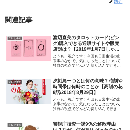
颯介
関連記事
渡辺直美のタロットカード(ピン
テレビ番組
ク)購入できる通販サイトや販売
店舗は？【2019年1月7日しゃべ
くり007】
どうも、颯介です！今回も日常生活の出
来事のなかで、気になったことについて
独自の視点でどんどん切り込んで行きた
いと思います。それでは、早速まいりま
しょう！さて、今回取り上げるのは2019
年1月7日に放送された『しゃべくり007』
夕刻鳥一つとは何の意味？時刻や
テレビ番組
で渡辺直美さん...
時間帯は何時のことか【高嶺の花
8話/2018年8月29日】
どうも、颯介です！今回も日常生活の出
来事のなかで、気になったことについて
独自の視点でどんどん切り込んで行きた
いと思います。それでは、さっそくまい
りましょう！さて、今回取り上げるの
は、2018年8月29日に放送されたドラマ
警視庁捜査一課9係の解散理由
テレビ番組
『高嶺の花』の第8話...
は？なぜ、何が原因だったのか？