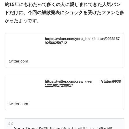
約15年にもわたって多くの人に親しまれてきた人気バン
ドだけに、今回の解散発表にショックを受けたファンも多
かった
ようです。
https://twitter.com/yoru_ichitk/status/9938157
92566259712
twitter.com
https://twitter.com/crew_uver____/status/9938
12216817238017
twitter.com
Aqua Timez 解散まじかめっちゃ悲しい…僕が最