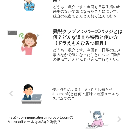
どうも、颯介です！今回も日常生活の出
来事のなかで気になったことについて、
独自の視点でどんどん切り込んで行きた
いと思います。それでは、さっそくまい
りましょう！さて、今回取り上げるの
は、テレビアニメの妖怪ウォッチの放送
異説クラブメンバーズバッジとは
アニメ
が終了することについてです...
何？どんな道具か特徴と使い方
【ドラえもんひみつ道具】
どうも、颯介です。今回も、日常の出来
事のなかで気になったことについて独自
の視点でどんどん切り込んで行きたいと
思います。それでは早速参りましょう！
さて、今回取り上げるのは、ドラえもん
のひみつ道具『異説クラブメンバーズバ
ッジ』とは何かということ...
使用条件の更新についてのお知らせ
(microsoft)とは何の意味？迷惑メールや
スパムなの？
msa@communication.microsoft.comの
Microsoftメールは本物？偽物？