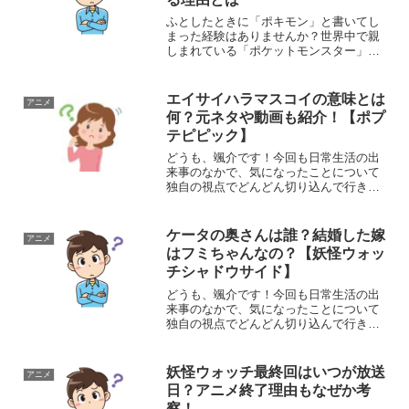
ふとしたときに「ポキモン」と書いてし
まった経験はありませんか？世界中で親
しまれている「ポケットモンスター」、
通称「ポケモン」。しかし、海外では
「POKÉMON」と表記されているのをご
存じでしょうか？特に、「É」にアクセン
エイサイハラマスコイの意味とは
アニメ
ト記号が使われている...
何？元ネタや動画も紹介！【ポプ
テピピック】
どうも、颯介です！今回も日常生活の出
来事のなかで、気になったことについて
独自の視点でどんどん切り込んで行きた
いと思います。それではさっそくまいり
ましょう！さて、今回取り上げるのは、
マンガ・アニメのポプテピピックに出て
ケータの奥さんは誰？結婚した嫁
アニメ
くる『エイサイハラマスコ...
はフミちゃんなの？【妖怪ウォッ
チシャドウサイド】
どうも、颯介です！今回も日常生活の出
来事のなかで、気になったことについて
独自の視点でどんどん切り込んで行きた
いと思います。それでは、早速参りまし
ょう！さて、今回取り上げるのは、妖怪
ウォッチでケータ（天野景太）の奥さん
妖怪ウォッチ最終回はいつが放送
アニメ
が誰なのかということです...
日？アニメ終了理由もなぜか考
察！