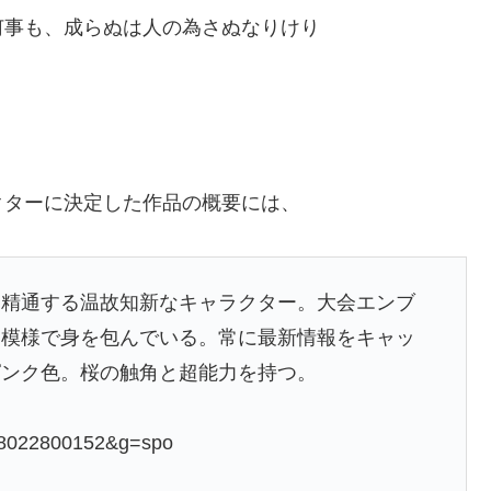
何事も、成らぬは人の為さぬなりけり
クターに決定した作品の概要には、
も精通する温故知新なキャラクター。大会エンブ
た模様で身を包んでいる。常に最新情報をキャッ
ピンク色。桜の触角と超能力を持つ。
018022800152&g=spo