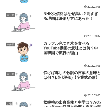
2018.03.08
NHK受信料はなぜ高い？高すぎ
未分類
る理由は決まり方にあった！
2018.03.07
カラフル色つき氷を食べる
未分類
YouTube動画の意味とは何？中
国韓国で流行の理由
2018.03.06
仰げば尊しの歌詞の言葉の意味と
未分類
は何？(現代語訳)【卒業式の歌】
2018.03.05
松嶋桃の出身高校と中学は？かわ
人物