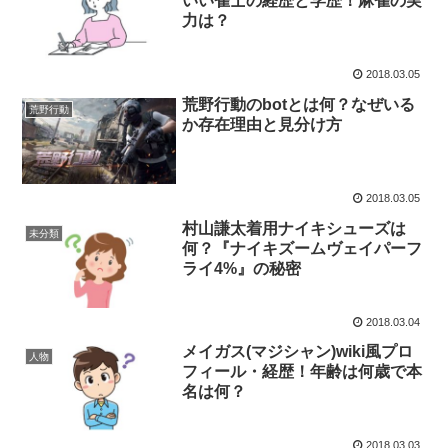
いい雀士の経歴と学歴！麻雀の実
力は？
2018.03.05
荒野行動のbotとは何？なぜいる
荒野行動
か存在理由と見分け方
2018.03.05
村山謙太着用ナイキシューズは
未分類
何？『ナイキズームヴェイパーフ
ライ4%』の秘密
2018.03.04
メイガス(マジシャン)wiki風プロ
人物
フィール・経歴！年齢は何歳で本
名は何？
2018.03.03