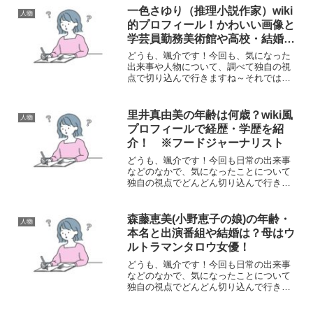
は、NHK・Eテレの番組『Rの法則』に出
一色さゆり（推理小説作家）wiki
人物
演している城田サクラさ...
的プロフィール！かわいい画像と
学芸員勤務美術館や高校・結婚・
夫を調査！
どうも、颯介です！今回も、気になった
出来事や人物について、調べて独自の視
点で切り込んで行きますね～それでは、
早速参りましょう！さて、今回気になっ
たのは、29歳の女性ミステリー作家の一
色さゆりさんについてです。2015年に当
里井真由美の年齢は何歳？wiki風
人物
時まだ26～27歳...
プロフィールで経歴・学歴を紹
介！ ※フードジャーナリスト
どうも、颯介です！今回も日常の出来事
などのなかで、気になったことについて
独自の視点でどんどん切り込んで行きた
いと思います。それではさっそくまいり
ましょう！さて、今回取り上げるのは、
フードジャーナリスト・フードライター
森藤恵美(小野恵子の娘)の年齢・
人物
の里井真由美さんについて...
本名と出演番組や結婚は？母はウ
ルトラマンタロウ女優！
どうも、颯介です！今回も日常の出来事
などのなかで、気になったことについて
独自の視点でどんどん切り込んで行きた
いと思います。それでは、さっそくまい
りましょう！さて、今回取り上げるの