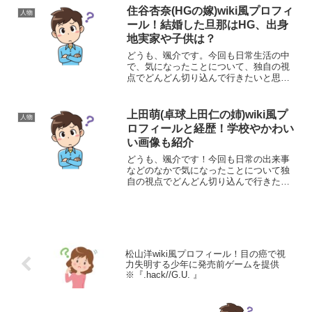
は、フリーアナウンサーの森藤恵美（も
住谷杏奈(HGの嫁)wiki風プロフィ
人物
りふじえみ）さんについてで...
ール！結婚した旦那はHG、出身
地実家や子供は？
どうも、颯介です。今回も日常生活の中
で、気になったことについて、独自の視
点でどんどん切り込んで行きたいと思い
ます。それでは、さっそくまいりましょ
う！さて、今回取り上げるのは、タレン
トで実業家の住谷杏奈さんについてで
上田萌(卓球上田仁の姉)wiki風プ
人物
す。住谷杏奈さんのことは、...
ロフィールと経歴！学校やかわい
い画像も紹介
どうも、颯介です！今回も日常の出来事
などのなかで気になったことについて独
自の視点でどんどん切り込んで行きたい
と思います。それでは早速参りましょ
う！さて、今回取り上げるのは、2013年
に行われた聴覚障がい者の国際スポーツ
大会「デフリンピック」...
松山洋wiki風プロフィール！目の癌で視
力失明する少年に発売前ゲームを提供
※『.hack//G.U. 』