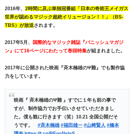
2016年、
2時間に及ぶ単独冠番組「日本の奇術王メイガス
世界が認めるマジック超絶イリュージョン！！」（BS-
TBS）が放送
されます。
2017年5月、
国際的なマジック雑誌『バニッシュマガジ
ン』にて16ページにわたって巻頭特集
が組まれました。
2017年に公開された映画『
斉木楠雄のΨ難
』でも製作協
力をしています。
映画『 斉木楠雄のΨ難 』すでに１年も前の事で
すが、制作協力でお手伝いさせていただきまし
た。僕も観に行きます（笑）10.21 全国公開だそ
うです。
#斉木楠雄
#福田雄一
#山﨑賢人
#橋本
環奈
https://t.co/PEqr4lsloS