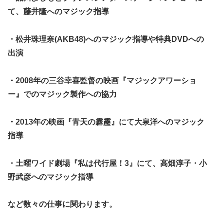
て、
藤井隆
へのマジック指導
・
松井珠理奈(AKB48)
へのマジック指導や特典DVDへの
出演
・2008年の
三谷幸喜
監督の映画『
マジックアワーショ
ー
』でのマジック製作への協力
・2013年の映画『
青天の霹靂
』にて
大泉洋
へのマジック
指導
・土曜ワイド劇場『私は代行屋！3』にて、高畑淳子・小
野武彦へのマジック指導
など数々の仕事に関わります。