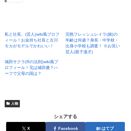
私と社長。(芸人)wiki風プロフ
完熟フレッシュレイラ(娘)の
ィール！お金持ち社長と古川
年齢は何歳？身長・中学校・
モカがモデルでかわいい！
出身小学校も調査！ ※お笑い
芸人(親子漫才)
城田サクラ(Rの法則)wiki風プ
ロフィール！兄は城田優？ハ
ーフで父母の国は？
人物
シェアする
X
Facebook
はてブ