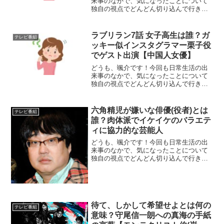
来事のなかで、気になったことについて
独自の視点でどんどん切り込んで行きた
いと思います。それでは、さっそく参り
ましょう!さて、今回取り上げるのは、本
日2018年5月16日放送の日本テレビ系の
ラブリラン7話 女子高生は誰？ガ
テレビ番組
情報番組『ZIP...
ッキー似インスタグラマー栗子役
でゲスト出演【中国人女優】
どうも、颯介です！今回も日常生活の出
来事のなかで、気になったことについて
独自の視点でどんどん切り込んで行きた
いと思います。それでは、さっそく参り
ましょう!さて、今回取り上げるのは、日
本テレビ系で放送されているテレビドラ
六角精児が嫌いな俳優(役者)とは
テレビ番組
マ『ラブリラン』第7話...
誰？肉体派でイケイケのバラエテ
ィに協力的な芸能人
どうも、颯介です！今回も日常生活の出
来事のなかで、気になったことについて
独自の視点でどんどん切り込んで行きた
いと思います。それでは、さっそく参り
ましょう！さて、今回取り上げるのは、
個性派俳優の六角精児さんが実は嫌いだ
という俳優がいるそうなの...
待て、しかして希望せよとは何の
テレビ番組
意味？守尾信一朗への真海の手紙