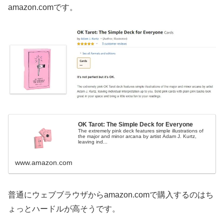
amazon.comです。
OK Tarot: The Simple Deck for Everyone
The extremely pink deck features simple illustrations of
the major and minor arcana by artist Adam J. Kurtz,
leaving ind...
www.amazon.com
普通にウェブブラウザからamazon.comで購入するのはち
ょっとハードルが高そうです。