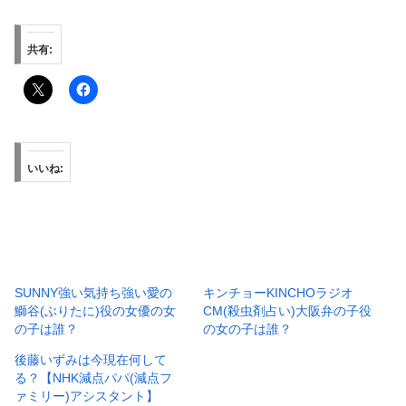
共有:
いいね:
SUNNY強い気持ち強い愛の
キンチョーKINCHOラジオ
鰤谷(ぶりたに)役の女優の女
CM(殺虫剤占い)大阪弁の子役
の子は誰？
の女の子は誰？
後藤いずみは今現在何して
る？【NHK減点パパ(減点フ
ァミリー)アシスタント】