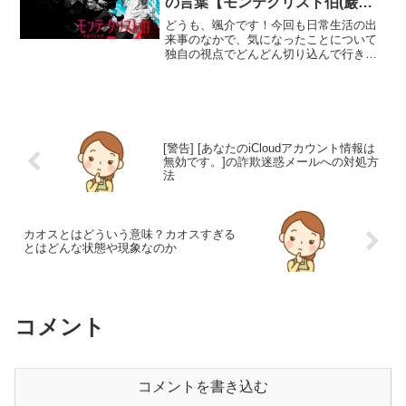
の言葉【モンテクリスト伯(巌窟
王)】
どうも、颯介です！今回も日常生活の出
来事のなかで、気になったことについて
独自の視点でどんどん切り込んで行きた
いと思います。それでは、さっそくまい
りましょう！さて、今回取り上げるの
は、フジテレビ系のテレビドラマ『モン
テ・クリスト伯』内で出てき...
[警告] [あなたのiCloudアカウント情報は
無効です。]の詐欺迷惑メールへの対処方
法
カオスとはどういう意味？カオスすぎる
とはどんな状態や現象なのか
コメント
コメントを書き込む