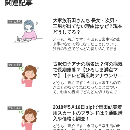
関連記事
大家族石田さんち 長女・次男・
テレビ番組
三男が出てない理由はなぜ？現在
どうしてる？
どうも、颯介です！今回も日常生活の出
来事のなかで気になったことについて、
独自の視点でどんどん切り込んで行きた
いと思います。それでは、さっそくまい
りましょう！さて、今回取り上げるの
は、先日2018年5月1日（火曜）に放送さ
古沢知子アナの病名は？何の病気
テレビ番組
れた日本テレビ系の特...
で長期療養？【ひろしま満点マ
マ】【テレビ新広島アナウンサ
ー】
どうも、颯介です！今回も日常生活ので
きごとのなかで気になったことについ
て、独自の視点でどんどん切り込んで行
きたいと思います。それでは、さっそく
まいりましょう！さて、今回取り上げる
のは、テレビ新広島（TSS）の人気アナ
2018年5月16日 zip!で岡田結実着
テレビ番組
ウンサー古沢知子アナが病...
用スカートのブランドは？通販購
入や価格も調査！
どうも、颯介です！今回も日常生活の出