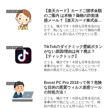
【楽天カード】カードご請求金額
インターネット
のご案内 は本物？偽物の詐欺迷
惑メール？【楽天カード株式会
社
どうも、颯介です！今回も日常生活のな
かで、気になったことについて独自の視
点でどんどん切り込んで行きたいと思い
ます。それでは、さっそくまいりましょ
う！さて、今回とりあげるのは、楽天カ
ード株式会社の名をかたる詐欺迷惑メー
TikTokのダイナミック壁紙ボタン
インターネット
ルについてです。『【楽天...
がない原因/理由は何？廃止？
【ティックトック】
どうも、颯介です！今回も日常生活の出
来事のなかで、気になったことについて
独自の視点でどんどん切り込んで行きた
いと思います。それでは、さっそくまい
りましょう！さて、今回取り上げるの
は、動画共有アプリTik Tokのダイナミッ
Boost PC Pro 2018って何？危険
インターネット
ク壁紙ボタンがない...
な目的の悪質ウィルス迷惑ツール
の対処方法！
どうも、颯介です！今回も日常生活の出
来事の中で気になったことについて、独
自の視点でどんどん切り込んで行きたい