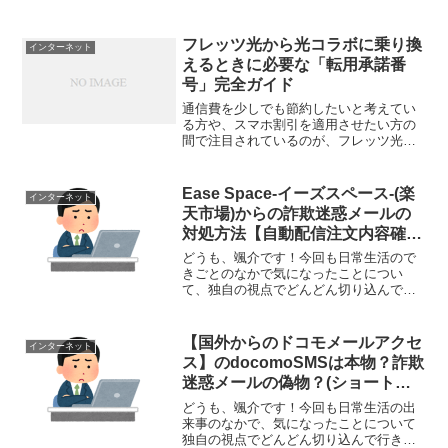
と思います。さて、今回取り上げるのは
『Boost PC Pro 2018』というソフトにつ
いてです。パソコンを使用していて、イ
フレッツ光から光コラボに乗り換
インターネット
ンスト...
えるときに必要な「転用承諾番
号」完全ガイド
通信費を少しでも節約したいと考えてい
る方や、スマホ割引を適用させたい方の
間で注目されているのが、フレッツ光か
ら光コラボレーションサービス（以下、
光コラボ）への乗り換えです。この切り
替えの際、必ず必要になるのが「転用承
Ease Space-イーズスペース-(楽
インターネット
諾番号」。一見ただの番号...
天市場)からの詐欺迷惑メールの
対処方法【自動配信注文内容確
認】
どうも、颯介です！今回も日常生活ので
きごとのなかで気になったことについ
て、独自の視点でどんどん切り込んで行
きたいと思います。それでは、さっそく
まいりましょう！さて、今回とりあげる
のは、『Ease Space-イーズスペース』
【国外からのドコモメールアクセ
インターネット
と名乗る相手から...
ス】のdocomoSMSは本物？詐欺
迷惑メールの偽物？(ショートメ
ール)【対処方法】
どうも、颯介です！今回も日常生活の出
来事のなかで、気になったことについて
独自の視点でどんどん切り込んで行きた