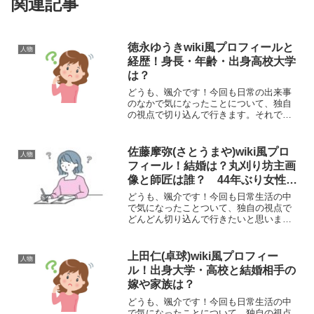
関連記事
徳永ゆうきwiki風プロフィールと
人物
経歴！身長・年齢・出身高校大学
は？
どうも、颯介です！今回も日常の出来事
のなかで気になったことについて、独自
の視点で切り込んで行きます。それで
は、さっそく参りましょう！さて、今回
取り上げるのは、演歌歌手の徳永ゆうき
（とくながゆうき）さんについてです。
佐藤摩弥(さとうまや)wiki風プロ
人物
徳永さんは、「日本の孫」と...
フィール！結婚は？丸刈り坊主画
像と師匠は誰？ 44年ぶり女性オ
ートレーサー
どうも、颯介です！今回も日常生活の中
で気になったことついて、独自の視点で
どんどん切り込んで行きたいと思いま
す。それでは、さっそくまいりましょ
う！さて、今回取り上げるのは、美人女
性オートレーサー（バイクのレースの運
上田仁(卓球)wiki風プロフィー
人物
転手）の佐藤摩弥さんについて...
ル！出身大学・高校と結婚相手の
嫁や家族は？
どうも、颯介です！今回も日常生活の中
で気になったことについて、独自の視点