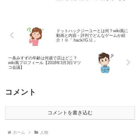
ます。それでは、さっそくまいりましょ
う！さて、今回取り上げるのは、タレン
トで実業家の住谷杏奈さんについてで
す。住谷杏奈さんのことは、...
ドットハックジーユーとは何？wiki風に
動画と内容・評判でどんなゲームか紹
介！※「.hack//G.U.」
一条みすずの年齢は何歳で店はどこ？
wiki風プロフィール【2018年3月3日マツ
コ会議】
コメント
コメントを書き込む
ホーム
人物