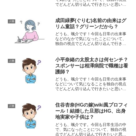
でどんどん切り込んで行きたいと思いま
す。それでは、さっそくまいりましょ
う！さて、今回取り上げるのは、日本の
男子卓球の選手で、協和発酵キリン卓球
成田緑夢(ぐりむ)名前の由来はグ
人物
部所属の上田仁選手について...
リム童話？グリーンだから？
どうも、颯介です！今回も日常の出来事
などのなかで気になったことについて、
独自の視点でどんどん切り込んで行きた
いと思います。それではさっそくまいり
ましょう！さて、今回取り上げるのは、
平昌パラリンピックのスノーボード競技
小平奈緒の太股太さは何センチ？
人物
で銅メダルを獲得した成田...
スポンサーは相澤病院で職種は看
護師？
どうも、颯介です！今回も日常の出来事
などについて気になることを独自の視点
でどんどん切り込んで行きたいと思いま
す。それでは、さっそくまいりましょ
う！さて、今回取り上げるのは、平昌オ
リンピック選手団主将でスピードスケー
住谷杏奈(HGの嫁)wiki風プロフィ
人物
ト選手の小平奈緒さんについ...
ール！結婚した旦那はHG、出身
地実家や子供は？
どうも、颯介です。今回も日常生活の中
で、気になったことについて、独自の視
点でどんどん切り込んで行きたいと思い