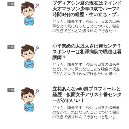
ファス・バンサー(Ce'phas Bansah)氏に
ブディアシン君の現在は？インド
人物
ついてで...
天才マラソン少年(3歳でハーフ2
時間4分)の経歴・生い立ち・プロ
フィール
どうも、颯介です。今回も、日常の出来
事などで気になったことについて、独自
の視点でどんどん切り込んで行きたいと
思います。それでは、さっそく参りまし
ょう！さて、今回気になったのは、当時3
歳という若さにもかかわらずハーフマラ
小平奈緒の太股太さは何センチ？
人物
ソンを2時間4分で走り...
スポンサーは相澤病院で職種は看
護師？
どうも、颯介です！今回も日常の出来事
などについて気になることを独自の視点
でどんどん切り込んで行きたいと思いま
す。それでは、さっそくまいりましょ
う！さて、今回取り上げるのは、平昌オ
リンピック選手団主将でスピードスケー
立花あんなwiki風プロフィールと
人物
ト選手の小平奈緒さんについ...
経歴！仮面女子アリス十番センタ
ーがかわいい！
どうも、颯介です！今回も日常の出来事
のなかで、気になったことについて独自
の視点で切り込んで行きたいと思いま
す。それでは、さっそくまいりましょ
う！さて、今回取り上げるのは、アイド