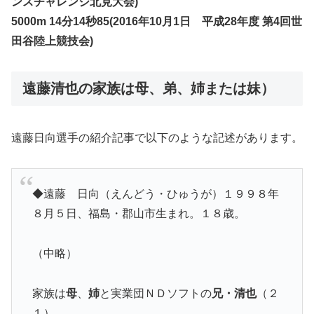
ンスチャレンジ北見大会)
5000m 14分14秒85(2016年10月1日 平成28年度 第4回世
田谷陸上競技会)
遠藤清也の家族は母、弟、姉または妹）
遠藤日向選手の紹介記事で以下のような記述があります。
◆遠藤 日向（えんどう・ひゅうが）１９９８年
８月５日、福島・郡山市生まれ。１８歳。
（中略）
家族は
母
、
姉
と実業団ＮＤソフトの
兄・清也
（２
１）。