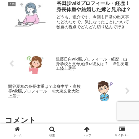
ルの立花あんなさんについてです。立花
谷田歩wikiプロフィール・経歴！
人物
あんなさんは、地下アイドルグ...
身長体重や結婚した嫁と兄弟は？
どうも、颯介です。今回も日常の出来事
などのなかで、気になったことについて
独自の視点でどんどん切り込んで行きた
いと思います。それでは、さっそくまい
りましょう！さて、今回取り上げるの
は、俳優の谷田歩さんについてです。私
は、たまたま見たテレビで谷...
遠藤日向wiki風プロフィール・経歴！出
身学校と父母兄姉や彼女は？ ※住友電
工陸上選手
関谷夏希の身長体重は？出身中学・高校
等wiki風プロフィール ※大東文化大陸
上選手
コメント
ホーム
検索
トップ
サイドバー