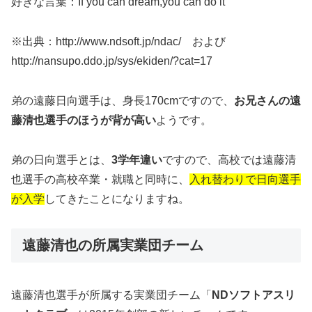
好きな言葉：If you can dream,you can do it
※出典：http://www.ndsoft.jp/ndac/ および
http://nansupo.ddo.jp/sys/ekiden/?cat=17
弟の遠藤日向選手は、身長170cmですので、
お兄さんの遠
藤清也選手のほうが背が高い
ようです。
弟の日向選手とは、
3学年違い
ですので、高校では遠藤清
也選手の高校卒業・就職と同時に、
入れ替わりで日向選手
が入学
してきたことになりますね。
遠藤清也の所属実業団チーム
遠藤清也選手が所属する実業団チーム「
NDソフトアスリ