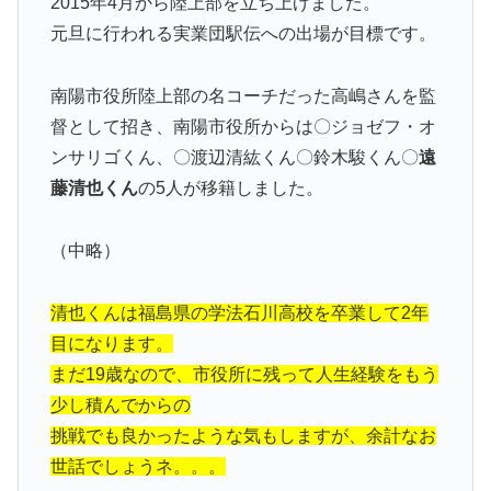
2015年4月から陸上部を立ち上げました。
元旦に行われる実業団駅伝への出場が目標です。
南陽市役所陸上部の名コーチだった高嶋さんを監
督として招き、南陽市役所からは〇ジョゼフ・オ
ンサリゴくん、〇渡辺清紘くん〇鈴木駿くん〇
遠
藤清也くん
の5人が移籍しました。
（中略）
清也くんは福島県の学法石川高校を卒業して2年
目になります。
まだ19歳なので、市役所に残って人生経験をもう
少し積んでからの
挑戦でも良かったような気もしますが、余計なお
世話でしょうネ。。。