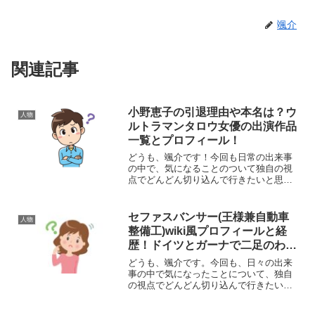
颯介
関連記事
小野恵子の引退理由や本名は？ウ
人物
ルトラマンタロウ女優の出演作品
一覧とプロフィール！
どうも、颯介です！今回も日常の出来事
の中で、気になることのついて独自の視
点でどんどん切り込んで行きたいと思い
ます。それでは、早速参りましょう^^さ
て、今回取り上げるのは、かつて絶大な
人気をほこった特撮番組「ウルトラマン
セファスバンサー(王様兼自動車
人物
太郎」でヒロインの白鳥...
整備工)wiki風プロフィールと経
歴！ドイツとガーナで二足のわら
じ
どうも、颯介です。今回も、日々の出来
事の中で気になったことについて、独自
の視点でどんどん切り込んで行きたいと
思います。それでは、さっそくまいりま
しょう！さて、今回取り上げるのは、セ