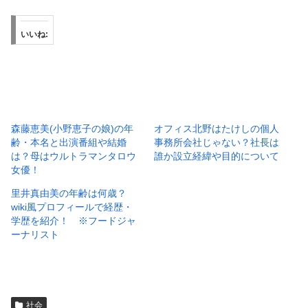
いいね:
森藤恵美(小野恵子の娘)の年
オフィス北野はたけしの個人
齢・本名と出演番組や結婚
事務所会社じゃない？社長は
は？母はウルトラマンタロウ
誰か設立経緯や目的について
女優！
里井真由美の年齢は何歳？
wiki風プロフィールで経歴・
学歴を紹介！ ※フードジャ
ーナリスト
社会