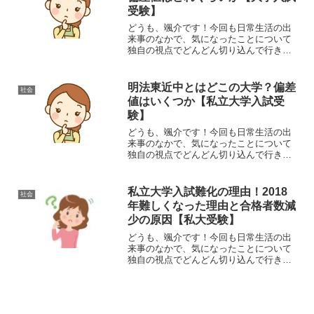
受験】
どうも、颯介です！今回も日常生活の出
来事のなかで、気になったことについて
独自の視点でどんどん切り込んで行きた
いと思います。それでは、さっそくまい
りましょう！さて、今回取り上げるの
は、大学入試で偏差値などから大学のグ
明法東近中とはどこの大学？偏差
社会
ループを分類する呼び方で「...
値はいくつか【私立大学入試受
験】
どうも、颯介です！今回も日常生活の出
来事のなかで、気になったことについて
独自の視点でどんどん切り込んで行きた
いと思います。それでは、さっそくまい
りましょう！さて、今回取り上げるの
は、大学入試などの際、大学のグループ
私立大学入試難化の理由！2018
社会
を分類する呼び方で「明法東...
年難しくなった理由と合格者数減
少の原因【私大受験】
どうも、颯介です！今回も日常生活の出
来事のなかで、気になったことについて
独自の視点でどんどん切り込んで行きた
いと思います。それでは、さっそくまい
りましょう！さて、今回取り上げるの
は、2018年の私立大学入試で、私大が軒
並み合格者数を減らして...