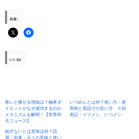
共有:
いいね:
寒いと痩せる理由は？極寒ダ
いつめんとは何？使い方・使
イエットがなぜ成功するのか
用例と英語での言い方 ※別
メカニズムを解明！【世界仰
表記：イツメン、いつメン
天ニュース】
如才ないとは意味は何？語
源・由来・元々の意味と使い