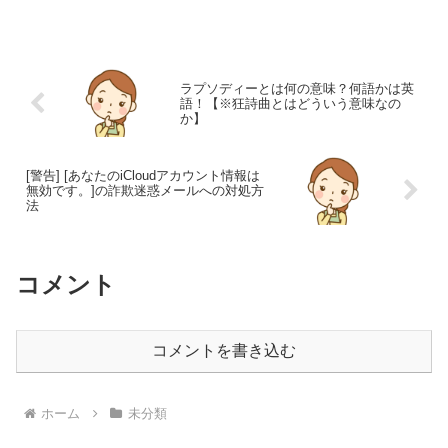
「宜しくお願い致します」という言い方
はメールや文書の締めくくりでよく用い
られています。しかし、この表現は正し
いのでしょうか？また、「よろ...
ラプソディーとは何の意味？何語かは英
語！【※狂詩曲とはどういう意味なの
か】
[警告] [あなたのiCloudアカウント情報は
無効です。]の詐欺迷惑メールへの対処方
法
コメント
コメントを書き込む
ホーム
未分類