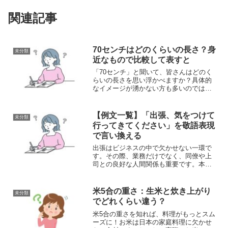
関連記事
70センチはどのくらいの長さ？身
未分類
近なもので比較して表すと
「70センチ」と聞いて、皆さんはどのく
らいの長さを思い浮かべますか？具体的
なイメージが湧かない方も多いのではな
いでしょうか。実は、70センチは私たち
の身近なアイテムや場面でよく目にする
長さの一つです。たとえば、大きめの傘
【例文一覧】「出張、気をつけて
未分類
の全長や子供用の野球...
行ってきてください」を敬語表現
で言い換える
出張はビジネスの中で欠かせない一環で
す。その際、業務だけでなく、同僚や上
司との良好な人間関係も重要です。本記
事では、特に上司に対して出張前に使う
べき敬語表現に焦点を当て、なぜそれが
重要なのかを考えていきましょう。「出
米5合の重さ：生米と炊き上がり
未分類
張、気を付けて行ってきて...
でどれくらい違う？
米5合の重さを知れば、料理がもっとスム
ーズに！お米は日本の家庭料理に欠かせ