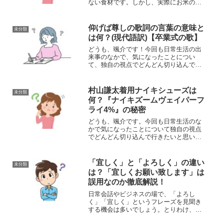
ない食材です。しかし、実際にお米の重
さや炊き上がりの量を正確に把握してい
る方は少ないかもしれません。例えば、
家族の人数や作りたい料理に応じて適切
仰げば尊しの歌詞の言葉の意味と
未分類
な量を炊くには、生米の...
は何？(現代語訳)【卒業式の歌】
どうも、颯介です！今回も日常生活の出
来事のなかで、気になったことについ
て、独自の視点でどんどん切り込んで行
きたいと思います。それでは、さっそく
まいりましょう！さて、今回取り上げる
のは、学校の卒業式のときの定番の歌
村山謙太着用ナイキシューズは
未分類
『仰げば尊し』の歌詞の意味に...
何？『ナイキズームヴェイパーフ
ライ4%』の秘密
どうも、颯介です。今回も日常生活のな
かで気になったことについて独自の視点
でどんどん切り込んで行きたいと思いま
す。それでは早速参りましょう！さて、
今回取り上げるには、びわ湖毎日マラソ
ンに出場されている旭化成の村山謙太選
「宜しく」と「よろしく」の違い
未分類
手の着用しているナイキの...
は？「宜しくお願い致します」は
誤用なのか徹底解説！
日常会話やビジネスの場で、「よろし
く」「宜しく」というフレーズを見聞き
する機会は多いでしょう。とりわけ、