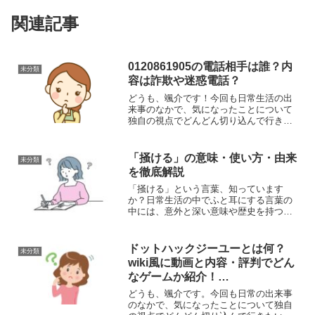
関連記事
0120861905の電話相手は誰？内
未分類
容は詐欺や迷惑電話？
どうも、颯介です！今回も日常生活の出
来事のなかで、気になったことについて
独自の視点でどんどん切り込んで行きた
いと思います。それでは、さっそくまい
りましょう！さて、今回取り上げるのは
0120861905からの電話の相手が誰なのか
「掻ける」の意味・使い方・由来
未分類
ということにつ...
を徹底解説
「掻ける」という言葉、知っています
か？日常生活の中でふと耳にする言葉の
中には、意外と深い意味や歴史を持つも
のがあります。「掻ける」もその一つで
す。この言葉は、単純にかゆみを感じた
際の行動を表すだけでなく、文脈によっ
ドットハックジーユーとは何？
未分類
ては比喩的な使われ方をする...
wiki風に動画と内容・評判でどん
なゲームか紹介！
※「.hack//G.U.」
どうも、颯介です。今回も日常の出来事
のなかで、気になったことについて独自