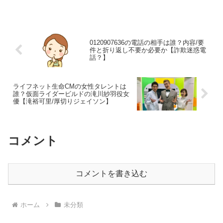
くの人は「しゅっしょう」と読むのが一
般的だと考えていますが、一方で「しゅ
っせい」と発音するケース...
0120907636の電話の相手は誰？内容/要
件と折り返し不要か必要か【詐欺迷惑電
話？】
ライフネット生命CMの女性タレントは
誰？仮面ライダービルドの滝川紗羽役女
優【滝裕可里/厚切りジェイソン】
コメント
コメントを書き込む
ホーム
未分類