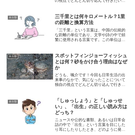
の視点でどんどん切り込んで行きたいと
思います。それでは、さっそくまいりま
しょう！さて、取り上げるのは、ゲーム
ソフトの『.hack//G.U.』（ドットハック
三千里とは何キロメートル？1里
未分類
ジーユー）に...
の距離と換算方法
「三千里」という言葉は、中国の伝統的
な距離の単位であり、文学や詩の中で頻
繁に使用される言葉です。この単位は、
単なる距離を示すだけでなく、物語や詩
において感情や冒険の旅を象徴する要素
としても用いられています。この記事で
スポットフィンジョーフィッシュ
未分類
は、三千里が具体的に何を...
とは何？砂をかけ合う理由はなぜ
か
どうも、颯介です！今回も日常生活の出
来事のなかで、気になったことについて
独自の視点でどんどん切り込んで行きた
いと思います。それでは、さっそくまい
りましょう！さて、今回取り上げるのは
スポットフィンジョーフィッシュという
「しゅっしょう」と「しゅっせ
未分類
のがどんな魚なのかと言う...
い」、「出生」の正しい読み方は
どっち？
ニュースや公的な書類、あるいは日常会
話の中で「出生」という言葉を目にした
り耳にしたりしたとき、どのように発音
すべきか迷った経験はありませんか？多