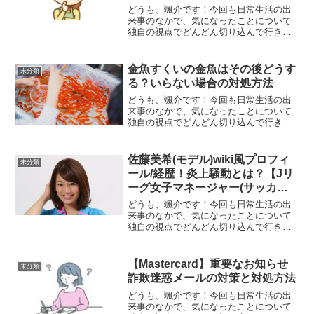
電話,iphone】
どうも、颯介です！今回も日常生活の出
来事のなかで、気になったことについて
独自の視点でどんどん切り込んで行きた
いと思います。それでは、さっそくまい
りましょう！さて、今回取り上げるの
は、電話をかけたときに『お客様のご都
金魚すくいの金魚はその後どうす
未分類
合によりお繋ぎできません』...
る？いらない場合の対処方法
どうも、颯介です！今回も日常生活の出
来事のなかで、気になったことについて
独自の視点でどんどん切り込んで行きた
いと思います。それでは、さっそくまい
りましょう！さて、今回取り上げるの
は、お祭りの露店などで金魚すくいをし
佐藤美希(モデル)wiki風プロフィ
未分類
たときの金魚をその後どうす...
ール/経歴！炎上騒動とは？【Jリ
ーグ女子マネージャー(サッカ
ー)】
どうも、颯介です！今回も日常生活の出
来事のなかで、気になったことについて
独自の視点でどんどん切り込んで行きた
いと思います。それでは、さっそくまい
りましょう！さて、今回取り上げるの
は、NHKのサッカーロシアW杯の番組で
【Mastercard】重要なお知らせ
未分類
MC（司会）を務めている...
詐欺迷惑メールの対策と対処方法
どうも、颯介です！今回も日常生活の出
来事のなかで、気になったことについて