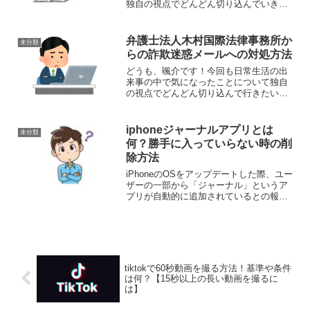
独自の視点でどんどん切り込んでいきた
いと思います。それでは、さっそくまい
りましょう！さて、今回取り上げるの
は、『[Mastercard】重要なお知らせ』と
弁護士法人木村国際法律事務所か
未分類
いうタイトルで...
らの詐欺迷惑メールへの対処方法
どうも、颯介です！今回も日常生活の出
来事の中で気になったことについて独自
の視点でどんどん切り込んで行きたいと
思います。それでは、さっそくまいりま
しょう！さて、今回取り上げるのは、
『弁護士法人木村国際法律事務所』から
iphoneジャーナルアプリとは
未分類
届くメールについてです。こ...
何？勝手に入っていらない時の削
除方法
iPhoneのOSをアップデートした際、ユー
ザーの一部から「ジャーナル」というア
プリが自動的に追加されているとの報告
が寄せられています。このアプリについ
て、どのようなものであり、使い方や削
除方法について解説します。「ジャーナ
ル」はiPhon...
tiktokで60秒動画を撮る方法！基準や条件
は何？【15秒以上の長い動画を撮るに
は】