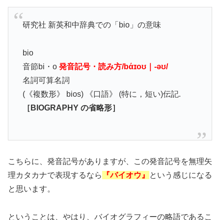
研究社 新英和中辞典での「bio」の意味
bio
音節bi・o
発音記号・読み方/bάɪoʊ｜‐əʊ/
名詞可算名詞
(《複数形》 bios) 《口語》 (特に，短い)伝記.
［BIOGRAPHY の省略形］
こちらに、発音記号がありますが、この発音記号を無理矢
理カタカナで表現するなら
『バイオウ』
という感じになる
と思います。
ということは、やはり、バイオグラフィーの略語であるこ