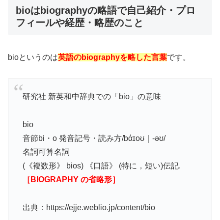
bioはbiographyの略語で自己紹介・プロ
フィールや経歴・略歴のこと
bioというのは
英語のbiographyを略した言葉
です。
研究社 新英和中辞典での「bio」の意味
bio
音節bi・o 発音記号・読み方/bάɪoʊ｜‐əʊ/
名詞可算名詞
(《複数形》 bios) 《口語》 (特に，短い)伝記.
［BIOGRAPHY の省略形］
出典：https://ejje.weblio.jp/content/bio