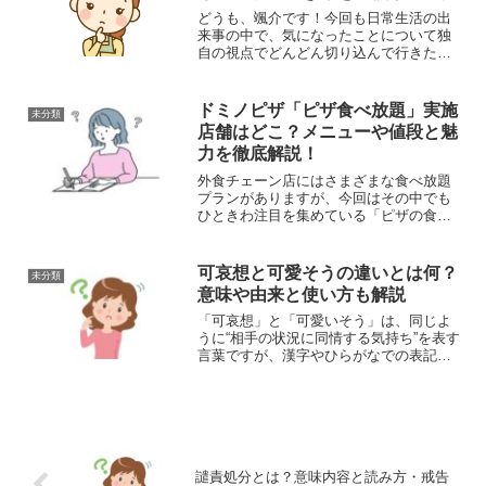
どうも、颯介です！今回も日常生活の出
来事の中で、気になったことについて独
自の視点でどんどん切り込んで行きたい
と思います。それでは、さっそくまいり
ましょう！さて、今回取り上げるのは、
東京都と沖縄県でどちらが面積が広いか
ドミノピザ「ピザ食べ放題」実施
未分類
についてです。あるテレビ...
店舗はどこ？メニューや値段と魅
力を徹底解説！
外食チェーン店にはさまざまな食べ放題
プランがありますが、今回はその中でも
ひときわ注目を集めている「ピザの食べ
放題」について詳しくご紹介します。実
は、ドミノピザチェーンの一部店舗限定
で実施されているんです。メニューや料
可哀想と可愛そうの違いとは何？
未分類
金体系、そしてどの店舗で...
意味や由来と使い方も解説
「可哀想」と「可愛いそう」は、同じよ
うに“相手の状況に同情する気持ち”を表す
言葉ですが、漢字やひらがなでの表記の
違いや、微妙なニュアンスに差がありま
す。この記事では、それぞれの言葉の意
味や使い方、由来などを徹底解説してい
きます。「可哀想」と...
譴責処分とは？意味内容と読み方・戒告