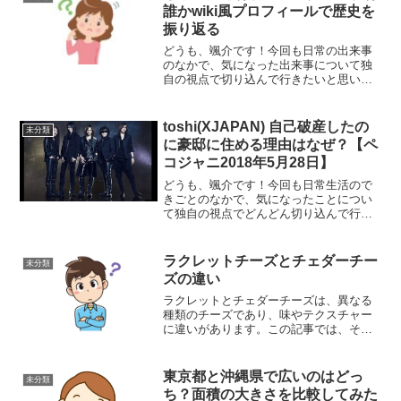
誰かwiki風プロフィールで歴史を
振り返る
どうも、颯介です！今回も日常の出来事
のなかで、気になった出来事について独
自の視点で切り込んで行きたいと思いま
す。それではさっそく参りましょう！さ
て、今回とりあげるのは、バーチャルネ
ットアイドル「ちゆ12歳」についてで
toshi(XJAPAN) 自己破産したの
未分類
す。日本のインターネット...
に豪邸に住める理由はなぜ？【ペ
コジャニ2018年5月28日】
どうも、颯介です！今回も日常生活ので
きごとのなかで、気になったことについ
て独自の視点でどんどん切り込んで行き
たいと思います。それでは、さっそくま
いりましょう！さて、今回取り上げるの
は、『X JAPAN』のtoshiさんが自己破産
ラクレットチーズとチェダーチー
未分類
したのに豪邸...
ズの違い
ラクレットとチェダーチーズは、異なる
種類のチーズであり、味やテクスチャー
に違いがあります。この記事では、その
違いについて解説します。ラクレットチ
ーズの魅力と特徴ラクレットチーズは、
その原産地や製法、独自の風味とクリー
東京都と沖縄県で広いのはどっ
未分類
ミーな味わいから、世界中...
ち？面積の大きさを比較してみた