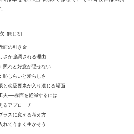
す。
次
赤面の引き金
しさが強調される理由
：照れと好意が隠せない
：恥じらいと愛らしさ
張と恋愛要素が入り混じる場面
工夫──赤面を軽減するには
えるアプローチ
プラスに変える考え方
入れてうまく生かそう