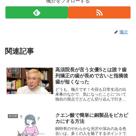
颯介をフォローする
颯介
関連記事
高須院長が言う女優Sとは誰？歯
未分類
列矯正の歯が長めで古いと指摘後
歯が短くなった
どうも、颯介です！今回も日常生活の出
来事のなかで、気になったことについて
独自の視点でどんどん切り込んで行きた
いと思います。それでは、さっそくまい
りましょう！さて、今回取り上げるの
は、美容整形外科高須クリニックの高須
クエン酸で簡単に銅製品をピカピ
未分類
克弥院長が「歯列矯正の歯が...
カにする方法
銅特有のやわらかな光沢や深みのある色
合いは、多くの人を魅了するポイントで