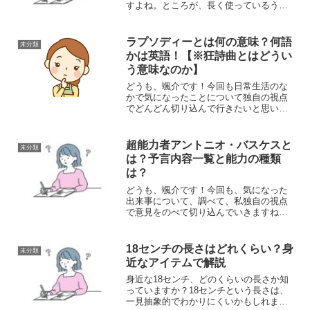
すよね。ところが、長く使っているうち
に酸化やサビが進み、どうしてもくすん
だり緑色のサビが浮いたりしてしまいま
す。そんなときに活躍してくれるのが、
ラプソディーとは何の意味？何語
未分類
実は身近な「クエン酸」。...
かは英語！【※狂詩曲とはどうい
う意味なのか】
どうも、颯介です！今回も日常生活のな
かで気になったことについて独自の視点
でどんどん切り込んで行きたいと思いま
す。それでは、さっそくまいりましょ
う！さて、今回取り上げるのは「ラプソ
ディー」という言葉の意味についてで
超能力者アントニオ・バスケスと
未分類
す。元々の言語が何語かは英語...
は？予言内容一覧と能力の種類
は？
どうも、颯介です！今回も、気になった
出来事について、調べて、私独自の視点
で意見をのべて切り込んでいきますね～
それでは、まいりましょう！！さて、今
回気になったのは、メキシコの超能力者
が「米朝戦争は起きない」などと予言し
18センチの長さはどれくらい？身
未分類
たというニュースです。そ...
近なアイテムで解説
身近な18センチ、どのくらいの長さか知
っていますか？18センチという長さは、
一見抽象的でわかりにくいかもしれませ