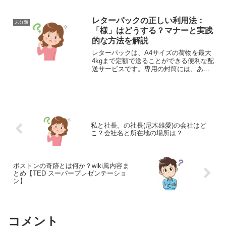
ん。しかし、実は私たちの身の回りに多
く存在するサイズです。ボールペンの長
さ、A5ノートの短辺、キッチンツールの
レターパックの正しい利用法：
未分類
一部など、普段手に...
「様」はどうする？マナーと実践
的な方法を解説
レターパックは、A4サイズの荷物を最大
4kgまで定額で送ることができる便利な配
送サービスです。専用の封筒には、あら
かじめ宛名や差出人情報を記入する欄が
設けられています。特に、差出人欄に印
刷されている「様」という敬称につい
て、削除すべきかどう...
私と社長。の社長(尼木雄愛)の会社はど
こ？会社名と所在地の場所は？
ボストンの奇跡とは何か？wiki風内容ま
とめ【TED スーパープレゼンテーショ
ン】
コメント