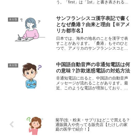
う。「first」は「1st」と書き表されるの
が一般的です。「th」が序数を表すため
によく使われることから、「1番目は
1th、2番目は2th、3番目は3th」といっ...
サンフランシスコ漢字表記で書く
未分類
となぜ桑港？由来と理由【※アメ
リカ都市名】
日本では、海外の地名のことを漢字で表
すことがあります。「桑港」もそのひと
つで、アメリカのサンフランシスコとい
う都市のことです。この言葉に使われる
漢字は特に難しいものではないのです
が、なぜサンフランシスコを「桑湊」と
中国語自動音声の非通知電話は何
未分類
書くのか疑問に思ったので調...
の意味？詐欺迷惑電話の対処方法
非通知電話に出ると、中国語の自動音声
メッセージが流れることがあります。最
近、このような電話が増加しており、ネ
ット上でも話題になっています。こうし
た電話が詐欺のしるしである可能性が高
く、実際にお金をだまし取られる被害が
報告されています。本記事...
菊芋(生・粉末・サプリ)はどこで買える？
通販購入や売ってる販売店【たけしの家
庭の医学で紹介！】