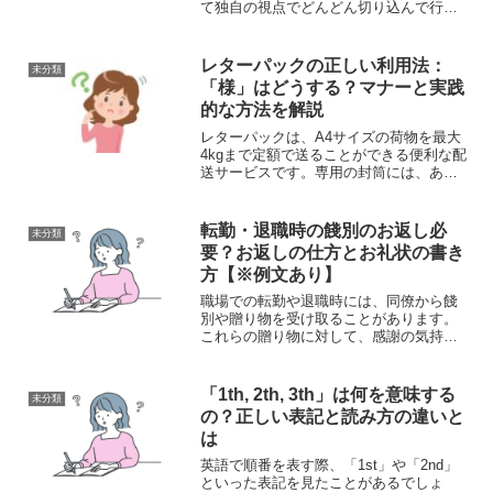
て独自の視点でどんどん切り込んで行き
たいと思います。さて、今回取り上げる
のは、週刊少年ジャンプで連載中の人気
漫画『HUNTER×HUNTER』（ハンター
レターパックの正しい利用法：
未分類
ハンター）の敵役...
「様」はどうする？マナーと実践
的な方法を解説
レターパックは、A4サイズの荷物を最大
4kgまで定額で送ることができる便利な配
送サービスです。専用の封筒には、あら
かじめ宛名や差出人情報を記入する欄が
設けられています。特に、差出人欄に印
刷されている「様」という敬称につい
転勤・退職時の餞別のお返し必
未分類
て、削除すべきかどう...
要？お返しの仕方とお礼状の書き
方【※例文あり】
職場での転勤や退職時には、同僚から餞
別や贈り物を受け取ることがあります。
これらの贈り物に対して、感謝の気持ち
をどのように伝えるべきか、お返しは必
要なのか、ここで詳しく解説します。贈
り物へのお返しの必要性贈り物を受け取
「1th, 2th, 3th」は何を意味する
未分類
る際、多くの人がお返しの...
の？正しい表記と読み方の違いと
は
英語で順番を表す際、「1st」や「2nd」
といった表記を見たことがあるでしょ