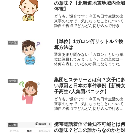
の意味？【北海道地震地域内全域
停電】
どうも、颯介です！今回も日常生活の出
来事のなかで、気になったことについて
独自の視点でどんどん切り込んで行きい
たいと思います。それでは、さっそくま
いりましょう！さて、今回取り上げるの
は、『ブラックアウト』という言葉の意
【単位】1ガロン何リットル？換
未分類
味についてです。2018...
算方法は
通常あまり聞かない「ガロン」という単
位に注目してみましょう。この単位は一
体何を表しているのか気になりますね。
ガロンは体積を測るための単位です。で
は1ガロンは具体的に何リットルなのでし
ょうか。この記事では、ガロンというあ
集団ヒステリーとは何？女子に多
未分類
まり馴染みのない単位に...
い原因と日本の事件事例【新橋女
子高生7人集団パニック】
どうも、颯介です！今回も日常生活の出
来事のなかで、気になったことについて
独自の視点でどんどん切り込んで行きた
いと思います。それでは、さっそくまい
りましょう！さて、今回取り上げるの
は、集団ヒステリーとは何かということ
携帯電話着信で通知不可能とは何
未分類
についてです。2018年5...
の意味？どこの誰からなのかと対