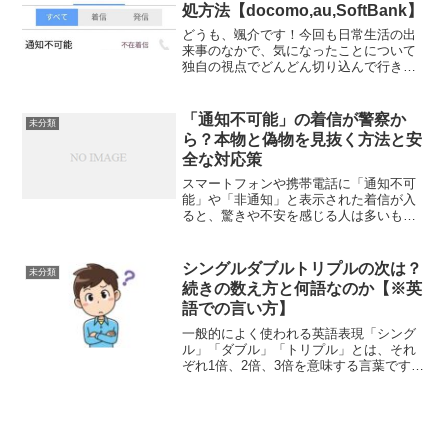
処方法【docomo,au,SoftBank】
どうも、颯介です！今回も日常生活の出
来事のなかで、気になったことについて
独自の視点でどんどん切り込んで行きた
いと思います。それでは、さっそくまい
りましょう！さて、今回取り上げるのは
携帯電話の着信で『通知不可能』とでる
「通知不可能」の着信が警察か
未分類
ものは、いったい何なのか...
ら？本物と偽物を見抜く方法と安
全な対応策
スマートフォンや携帯電話に「通知不可
能」や「非通知」と表示された着信が入
ると、驚きや不安を感じる人は多いもの
です。特に相手が「警察です」と名乗っ
た場合、本当に警察なのか疑問を抱きな
がらも、応答すべきか迷ってしまう場面
シングルダブルトリプルの次は？
未分類
は少なくありません。近年...
続きの数え方と何語なのか【※英
語での言い方】
一般的によく使われる英語表現「シング
ル」「ダブル」「トリプル」とは、それ
ぞれ1倍、2倍、3倍を意味する言葉です。
これらの言葉は、アイスクリームのフレ
ーバー選択やフィギュアスケートのジャ
ンプ技術など、様々な分野で使用されて
います。この記事では...