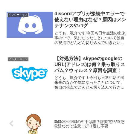
きたいと思います。それでは、さっそく
まいりましょう！さて、今回取り上げる
のは、『マサニ電気株式会社楽天市場
discordアプリが接続中エラーで
インターネット
店』というところからの注文確...
使えない理由はなぜ？原因はメン
テナンスやバグ
どうも、颯介です!今回も日常生活の出来
事の中で、気になったことについて独自
の視点でどんどん切り込んでいきたいと
思います。それでは、さっそくまいりま
しょう！さて、今回取り上げるのはゲー
マー向けのボイス・チャットアプリ
【対処方法】skypeのgoogleの
インターネット
『discord』が接続中...
URL(アドレス)は何？乗っ取りス
パム？ウィルス？原因を調査！
どうも、颯介です！今回も日常生活の出
来事のなかで気になったことについて、
独自の視点でどんどん切り込んで行きた
いと思います。それでは、さっそくまい
りましょう！さて、今回取り上げるの
は、チャットソフトskypeでいきなり
googleのURL（ア...
05053062963の相手は誰？詐欺電話/迷惑
電話なので注意！折り返し不要