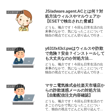
と思います。それでは、さっそくまいり
ましょう！さて、今回取り上げるのは、
webブラウザでネット閲覧していて表示
JS/adware.agent.ACとは何？対
インターネット
される『iPhoneが...
処方法ウィルスやマルウェアか
【ESETで検出された脅威】
どうも、颯介です！今回も日常生活の出
来事のなかで、気になったことについて
独自の視点でどんどん切り込んで行きた
いと思います。それでは、さっそくまい
りましょう！さて、今回取り上げるのは
サイト閲覧中に『JS/adware.agent.AC』
y631fx43cl.pwはウィルスや詐欺
インターネット
アプリ...
で危険？安全？インストールして
も大丈夫なのか対処方法
【Androidスマホ】
どうも、颯介です！今回も日常生活の出
来事のなかで、気になったことについて
独自の視点でどんどん切り込んで行きた
いと思います。それでは、さっそくまい
りましょう！さて、今回取り上げるの
は、アンドロイド携帯を使用していて、
マサニ電気株式会社楽天市場店か
インターネット
突然表示される『y631f...
らの詐欺迷惑メールの対処方法
【自動配信注文内容確認】
どうも、颯介です！今回も日常生活ので
きごとのなかで気になったことについ
て、独自の視点でどんどん切り込んで行