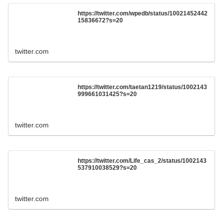
https://twitter.com/wpedb/status/10021452442
15836672?s=20
twitter.com
https://twitter.com/taetan1219/status/1002143
999661031425?s=20
twitter.com
https://twitter.com/Life_cas_2/status/1002143
537910038529?s=20
twitter.com