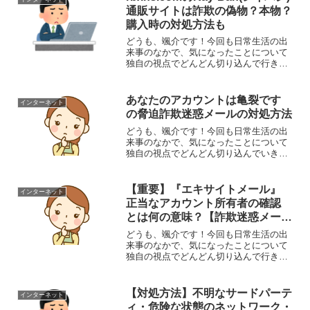
通販サイトは詐欺の偽物？本物？
購入時の対処方法も
どうも、颯介です！今回も日常生活の出
来事のなかで、気になったことについて
独自の視点でどんどん切り込んで行きた
いと思います。それでは、さっそくまい
りましょう！さて、今回取り上げるの
は、「rbxhs.com」というアドレスのサン
あなたのアカウントは亀裂です
インターネット
グラス「Ray-...
の脅迫詐欺迷惑メールの対処方法
どうも、颯介です！今回も日常生活の出
来事のなかで、気になったことについて
独自の視点でどんどん切り込んでいきた
いと思います。それでは、さっそくまい
りましょう！さて、今回取り上げるの
は、『あなたのアカウントは亀裂です』
【重要】『エキサイトメール』
インターネット
というタイトルで来た意味不...
正当なアカウント所有者の確認
とは何の意味？【詐欺迷惑メール
対処方法】
どうも、颯介です！今回も日常生活の出
来事のなかで、気になったことについて
独自の視点でどんどん切り込んで行きた
いと思います。それでは、さっそくまい
りましょう！さて、今回取り上げるのは
『【重要】『エキサイトメール』 正当な
【対処方法】不明なサードパーテ
インターネット
アカウント所有者の確認...
ィ・危険な状態のネットワーク・