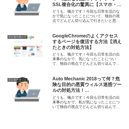
SSL複合化の驚異に【スマホ・ノ
ートンモバイルセキュリティ】
どうも、颯介です！今回も日常生活のな
かで気になったことについて、独自の視
点でどんどん切り込んで行きたいと思い
ます。それでは、さっそく参りましょ
う！さて、今回取り上げるのは、スマホ
のノートンモバイルセキュリティが急に
GoogleChromeのよくアクセス
インターネット
警告をしてくるようになった...
するページを復活する方法【消え
たときの対処方法】
どうも、颯介です！今回も日常生活の出
来事のなかで、気になったことについ
て、独自の視点でどんどん切り込んで行
きたいと思います。それでは、さっそく
参りましょう！さて、今回取り上げるの
は、パソコンのウェブブラウザGoogle
Auto Mechanic 2018って何？危
インターネット
Chromeで、『よ...
険な目的の悪質ウィルス迷惑ツー
ルの対処方法！
※AutoMechanic2018
どうも、颯介です！今回も日常生活の出
来事のなかで、私が気になったことにつ
いて独自の視点でどんどん切り込んで行
きたいと思います。さて、今回とりあげ
るのは、『Auto Mechanic 2018』という
ソフトです。パソコンを使用していて、
インス...