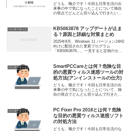
どうも、颯介です！今回も日常生活の出
来事の中で気になったことについて独自
の視点でどんどん切り込んで行きたいと
思います。それでは、さっそくまいりま
しょう！さて、今回取り上げるのは、
LINEで急になぜか「810」という名前の
KB5063878 アップデートが止ま
インターネット
アカウントがが追加さ...
る？原因と詳細な対策まとめ
2025年8月、Windows 11 バージョン24H2
向けに配信された更新プログラム
「KB5063878」。一見すると定例のセキ
ュリティパッチのようですが、実は日常
的な使いやすさやシステムの信頼性、管
理の効率化に直結する改良が多数盛り込
SmartPCCareとは何？危険な目
インターネット
ま...
的の悪質ウィルス迷惑ツールの対
処方法(アンインストールの仕方)
どうも、颯介です！今回も日常生活の出
来事の中で気になったことについて、独
自の視点でどんどん切り込んで行きたい
と思います。さて、今回取り上げるのは
『Smart PC Care（スマートPCケア）』
というソフトについてです。パソコンを
PC Fixer Pro 2018とは何？危険
インターネット
使用してい...
な目的の悪質ウィルス迷惑ソフト
の対処方法
どうも、颯介です！今回も日常生活のな