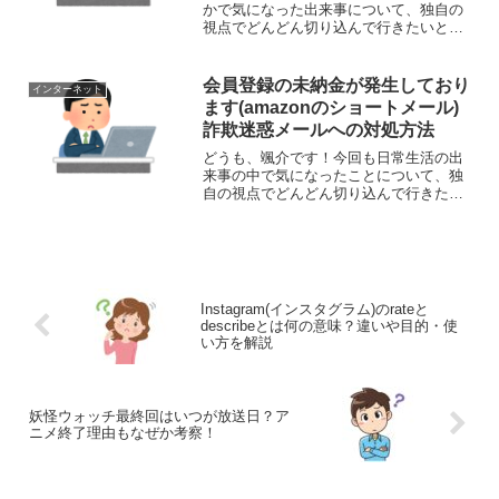
かで気になった出来事について、独自の
視点でどんどん切り込んで行きたいと思
います。それでは、さっそくまいりまし
ょう！さて、今回取り上げるのは、パソ
コンの『PC Fixer Pro 2018』というソフ
会員登録の未納金が発生しており
インターネット
トにつ...
ます(amazonのショートメール)
詐欺迷惑メールへの対処方法
どうも、颯介です！今回も日常生活の出
来事の中で気になったことについて、独
自の視点でどんどん切り込んで行きたい
と思います。それでは、さっそくまいり
ましょう！さて、今回取り上げるのは、
amazonからの未納金の支払いを求めるシ
ョートメールについ...
Instagram(インスタグラム)のrateと
describeとは何の意味？違いや目的・使
い方を解説
妖怪ウォッチ最終回はいつが放送日？ア
ニメ終了理由もなぜか考察！