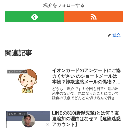
颯介をフォローする
颯介
関連記事
イオンカードのアンケートにご協
インターネット
力ください のショートメールは
本物？詐欺迷惑メールの偽物？
【SMS】
どうも、颯介です！今回も日常生活の出
来事のなかで、気になったことについて
独自の視点でどんどん切り込んで行きた
いと思います。それでは、さっそくまい
りましょう！さて、今回取り上げるの
は、『イオンカードのアンケートにご協
LINEの810(野獣先輩)とは何？友
インターネット
力ください』と、URLをク...
達追加の理由はなぜ？【危険迷惑
アカウント】