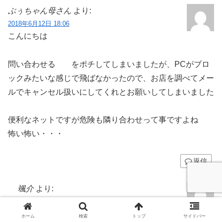
ぶぅちゃん母さん
より:
2018年6月12日 18:06
こんにちは
問い合わせる をポチしてしまいましたが、PCがブロ
ックみたいな感じで飛ばなかったので、お店を調べてメー
ルでキャンセル扱いにしてくれとお願いしてしまいました
便利なネットですが危険も隣り合わせって事ですよね
怖い怖い・・・
返信
颯介
より:
2018年6月12日 18:09
こんにちは！
ホーム
検索
トップ
サイドバー