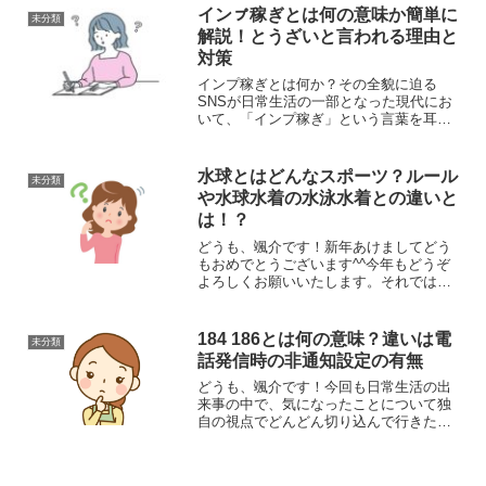
いこともしばしば。この記事では、簡単
インㇷ゚稼ぎとは何の意味か簡単に
未分類
にできる識別方法と、そ...
解説！とうざいと言われる理由と
対策
インプ稼ぎとは何か？その全貌に迫る
SNSが日常生活の一部となった現代にお
いて、「インプ稼ぎ」という言葉を耳に
する機会が増えてきました。インプレッ
ション、つまり投稿が閲覧された回数を
指すこの言葉は、個人から企業まで、
水球とはどんなスポーツ？ルール
未分類
SNSを活用する多くの人々...
や水球水着の水泳水着との違いと
は！？
どうも、颯介です！新年あけましてどう
もおめでとうございます^^今年もどうぞ
よろしくお願いいたします。それでは、
新年一発目となりますが、今回も、気に
なった日々の出来事などについて、私独
自の視点で切り込んでいきますね～今
184 186とは何の意味？違いは電
未分類
日、ネットを見ていると、...
話発信時の非通知設定の有無
どうも、颯介です！今回も日常生活の出
来事の中で、気になったことについて独
自の視点でどんどん切り込んで行きたい
と思います。それでは、さっそくまいり
ましょう！さて、今回取り上げるのは電
話番号を発信するときに番号に付け加え