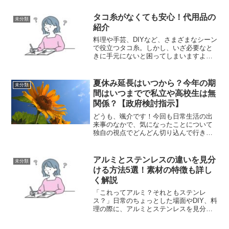
タコ糸がなくても安心！代用品の
未分類
紹介
料理や手芸、DIYなど、さまざまなシーン
で役立つタコ糸。しかし、いざ必要なと
きに手元にないと困ってしまいますよ
ね。でも安心してください！実は、タコ
糸の代わりに使えるアイテムは身近にた
くさんあります。例えば、料理では【麻
夏休み延長はいつから？今年の期
未分類
紐】や【綿糸】を使うこ...
間はいつまでで私立や高校生は無
関係？【政府検討指示】
どうも、颯介です！今回も日常生活の出
来事のなかで、気になったことについて
独自の視点でどんどん切り込んで行きた
いと思います。それでは、さっそくまい
りましょう！さて、今回取り上げるの
は、連日の猛暑を受けて、熱中症対策の
アルミとステンレスの違いを見分
未分類
一環として夏休みの延長が検...
ける方法5選！素材の特徴も詳し
く解説
「これってアルミ？それともステンレ
ス？」日常のちょっとした場面やDIY、料
理の際に、アルミとステンレスを見分け
る必要が出てくることがあります。しか
し、見た目が似ているため、判別が難し