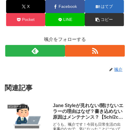
X
Facebook
はてブ
Pocket
LINE
コピー
颯介をフォローする
颯介
関連記事
Jane Styleが見れない/開けないエ
インターネット
ラーの理由はなぜ？書き込めない
原因はメンテナンス？【5ch/2ch
専用ブラウザアプリ】
どうも、颯介です！今回も日常生活の出
来事のなかで、気になったことについて