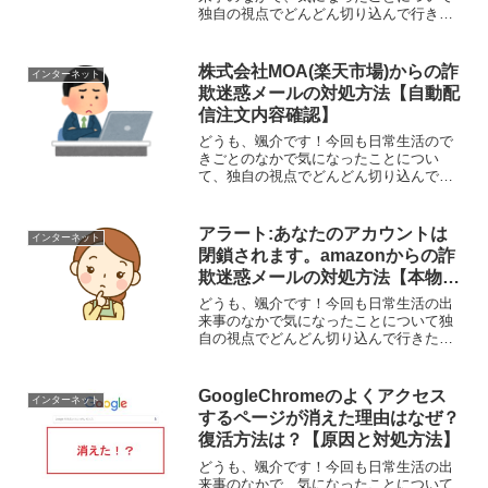
独自の視点でどんどん切り込んで行きた
いと思います。それではさっそくまいり
ましょう！さて、今回取り上げるのは、
ネット匿名掲示板5ちゃんねる（旧2ちゃ
株式会社MOA(楽天市場)からの詐
インターネット
んねる）の専用ブラウザ...
欺迷惑メールの対処方法【自動配
信注文内容確認】
どうも、颯介です！今回も日常生活ので
きごとのなかで気になったことについ
て、独自の視点でどんどん切り込んで行
きたいと思います。それでは、さっそく
まいりましょう！さて、今回取り上げる
のは、『株式会社MOA』と名乗る相手か
アラート:あなたのアカウントは
インターネット
らの楽天の注文確認メール...
閉鎖されます。amazonからの詐
欺迷惑メールの対処方法【本物？
偽物？】
どうも、颯介です！今回も日常生活の出
来事のなかで気になったことについて独
自の視点でどんどん切り込んで行きたい
と思います。それでは、さっそくまいり
ましょう！さて、今回取り上げるのは、
2018年6月28日に受信したAmazon.co.jp
GoogleChromeのよくアクセス
インターネット
を名乗...
するページが消えた理由はなぜ？
復活方法は？【原因と対処方法】
どうも、颯介です！今回も日常生活の出
来事のなかで、気になったことについて