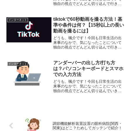
独自の視点でどんどん切り込んで行きた
いと思います。それでは、さっそくまい
りましょう！さて、今回取り上げるの
は、パソコン版のウェブブラウザ
tiktokで60秒動画を撮る方法！基
インターネット
『GoogleChrome』で、...
準や条件は何？【15秒以上の長い
動画を撮るには】
どうも、颯介です！今回も日常生活の出
来事のなかで、気になったことについて
独自の視点でどんどん切り込んで行きた
いと思います。それでは、さっそくまい
りましょう！さて、今回取り上げるの
は、10代の若者に人気の動画共有アプリ
アンダーバーの出し方/打ち方
インターネット
Tik Tokで60秒以...
は？パソコンキーボードとスマホ
での入力方法
どうも、颯介です！今回も日常生活の出
来事のなかで、気になったことについて
独自の視点でどんどん切り込んでいきた
いと思います。それでは、さっそくまい
りましょう！さて、今回取り上げるのは
パソコンやスマートフォンで、記号のア
ンダーバー「_」を出す入...
調節機能解析装置設置の眼科病院(関西・
関東)はどこ？ためしてガッテンで紹介！