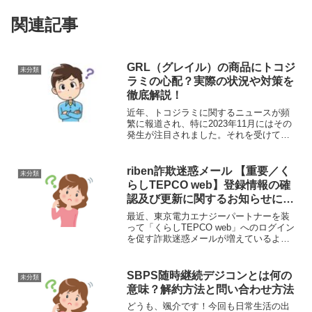
関連記事
GRL（グレイル）の商品にトコジ
未分類
ラミの心配？実際の状況や対策を
徹底解説！
近年、トコジラミに関するニュースが頻
繁に報道され、特に2023年11月にはその
発生が注目されました。それを受けて、
「グレイルの商品は安全なのか？」と心
配する声も増えています。ネット検索で
も関連キーワードが急上昇するほど、多
riben詐欺迷惑メール 【重要／く
未分類
くの人が気にしてい...
らしTEPCO web】登録情報の確
認及び更新に関するお知らせにつ
いて
最近、東京電力エナジーパートナーを装
って「くらしTEPCO web」へのログイン
を促す詐欺迷惑メールが増えているよう
です。私のところに来たものは違ってい
ますが、送信先が「riben」となっている
ものもあるようです。私は、東京電力の
SBPS随時継続デジコンとは何の
未分類
地域ではな...
意味？解約方法と問い合わせ方法
どうも、颯介です！今回も日常生活の出