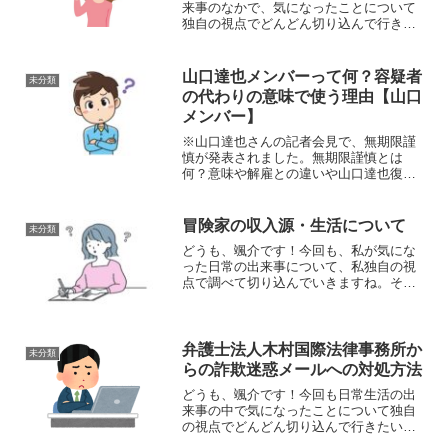
来事のなかで、気になったことについて
独自の視点でどんどん切り込んで行きた
いと思います。それではさっそくまいり
ましょう！さて、今回取り上げるのは、
docomoの携帯電話でdメニューの継続課
山口達也メンバーって何？容疑者
未分類
金の『（代行）SB...
の代わりの意味で使う理由【山口
メンバー】
※山口達也さんの記者会見で、無期限謹
慎が発表されました。無期限謹慎とは
何？意味や解雇との違いや山口達也復帰
の可能性や時期はいつ？どうも、颯介で
す！今回も日常生活のなかで気になった
ことについて独自の視点でどんどん切り
冒険家の収入源・生活について
未分類
込んでいきたいと思います。...
どうも、颯介です！今回も、私が気にな
った日常の出来事について、私独自の視
点で調べて切り込んでいきますね。それ
ではやっていきましょう！さて、今日
は、「冒険家」についてです。というの
も、先ほどニュース記事で、南極点に無
補給単独歩行で到達されたと...
弁護士法人木村国際法律事務所か
未分類
らの詐欺迷惑メールへの対処方法
どうも、颯介です！今回も日常生活の出
来事の中で気になったことについて独自
の視点でどんどん切り込んで行きたいと
思います。それでは、さっそくまいりま