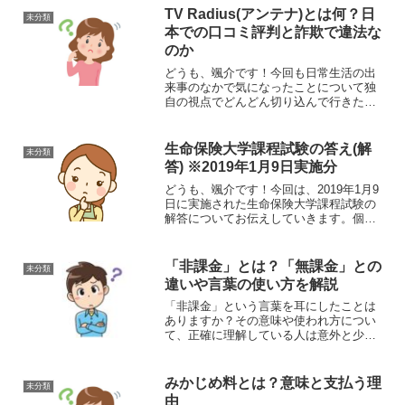
のは、学校の卒業式のときの定番の歌
TV Radius(アンテナ)とは何？日
未分類
『仰げば尊し』の歌詞の意味に...
本での口コミ評判と詐欺で違法な
のか
どうも、颯介です！今回も日常生活の出
来事のなかで気になったことについて独
自の視点でどんどん切り込んで行きたい
と思います。それではさっそくまいりま
しょう！さて、今回取り上げるのは、テ
レビにさすだけで有料放送が見れるよう
生命保険大学課程試験の答え(解
未分類
になるという触れ込みの商...
答) ※2019年1月9日実施分
どうも、颯介です！今回は、2019年1月9
日に実施された生命保険大学課程試験の
解答についてお伝えしていきます。個人
的な事情で、この試験に興味があったの
で、ネットで検索して試験の回答につい
て調べてみたところ、試験の答えになか
「非課金」とは？「無課金」との
未分類
なかたどり着きづら...
違いや言葉の使い方を解説
「非課金」という言葉を耳にしたことは
ありますか？その意味や使われ方につい
て、正確に理解している人は意外と少な
いかもしれません。さらに、「無課金」
やその他の類似した言葉と何が異なるの
か、混乱することもあるでしょう。現
みかじめ料とは？意味と支払う理
未分類
在、スマートフォンが幅広い...
由