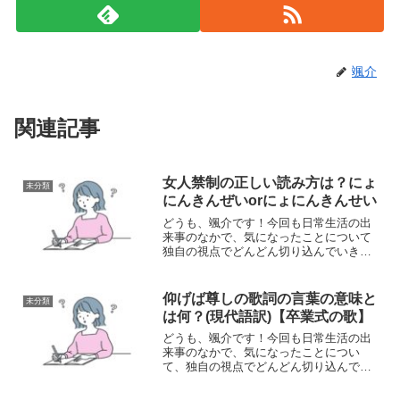
颯介
関連記事
女人禁制の正しい読み方は？にょ
未分類
にんきんぜいorにょにんきんせい
どうも、颯介です！今回も日常生活の出
来事のなかで、気になったことについて
独自の視点でどんどん切り込んでいきた
いと思います。それでは、さっそくまい
りましょう！さて、今回取り上げるの
は、『女人禁制』の読み方についてで
仰げば尊しの歌詞の言葉の意味と
未分類
す。というのも、先日の記事で...
は何？(現代語訳)【卒業式の歌】
どうも、颯介です！今回も日常生活の出
来事のなかで、気になったことについ
て、独自の視点でどんどん切り込んで行
きたいと思います。それでは、さっそく
まいりましょう！さて、今回取り上げる