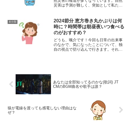
然災害の報道が多くなっています。自然
災害は予測が難しく、突如として私たち
の日常に影響を及ぼします。特に台風の
ような災害は、多くの地域に影響を与え
るため、友人や知人が住む地域が被災し
2024節分 恵方巻き丸かぶりは何
未分類
た場合、心配の念は募るも...
時に？時間帯は朝昼夜いつ食べる
のがおすすめ？
どうも、颯介です！今回も日常の出来事
のなかで、気になったことについて、独
自の視点で切り込んで行きます。それで
は、さっそくまいりましょう！さて、今
回のテーマは、節分のときに丸かぶりで
太巻きを一本まるごと食べる、恵方巻き
についてです。我が家の場...
あなたは全部知ってるのかな(歌詞) JT
CMのBGM曲名や歌手は誰？
猿が電線を渡っても感電しない理由はな
ぜ？