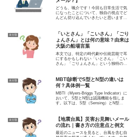
メール？】
どうも、颯介です！今回も日常生活で気
になったことについて、独自の視点でど
んどん切り込んでいきたいと思います。
それでは、さっそくまいりましょう！さ
て、今回取り上げるのは、スマホのメー
ルアドレスあてに「JAXS債務回収サービ
「いとさん」「こいさん」「ごり
未分類
ス」からとどいたメー...
ょんさん」とは何の意味？由来は
大阪の船場言葉
本文では、特定の時代劇や伝統芸能で耳
にするかもしれない「いとさん」「こい
さん」「ごりょんさん」という独特の呼
称について解説します。「いとさん」
「こいさん」「ごりょんさん」とは？こ
れらの表現は、かつて大阪の船場地区で
MBTI診断でS型とN型の違いは
未分類
商人たちによって用いられて...
何？具体例一覧
MBTI（Myers-Briggs Type Indicator）に
おいて、S型とN型は認識機能を指しま
す。以下は、S型（Sensing）とN型
（Intuition）の主な違いです。MBTI診断
のS型とN型の違い 情報の処理方法： S型
（S...
【地震台風】災害お見舞いメール
未分類
の流れ｜書き方の注意点と例文
最近のニュースを見ると、台風を含む自