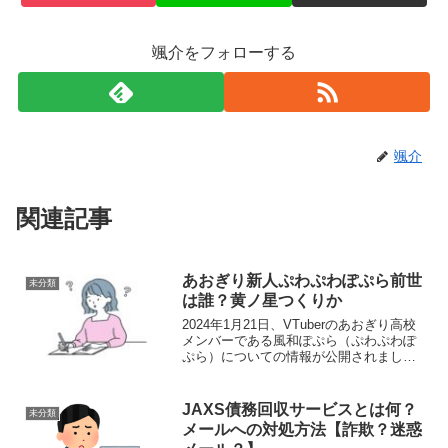
颯介をフォローする
颯介
関連記事
あおぎり新人ぷわぷわぽぷら前世
未分類
は誰？黄ノ星つくりか
2024年1月21日、VTuberのあおぎり高校
メンバーである風和ぽぷら（ぷわぷわぽ
ぷら）についての情報が公開されまし
た。何かとセンシティブな内容になりが
ちな「あおぎり高校」において、まさか
の「ド健全清楚枠」で活動する風和ぽぷ
JAXS債務回収サービスとは何？
未分類
らさん。そんな...
メールへの対処方法【詐欺？迷惑