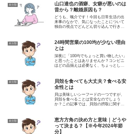
「居候（いそうろう）」という言葉がな
山口達也の酒癖、女癖が悪いのは
未分類
ぜこのように言われるよう...
昔から？離婚原因も？
どうも、颯介です！今回も日常生活の出
来事のなかで、気になったことについて
独自の視点でどんどん切り込んで行きた
いと思います。それではさっそくまいり
ましょう！さて、今回取り上げるのは、
TOKIOの山口達也さんの酒癖や女癖の悪
24時間営業の100均が少ない理由
未分類
さについてです。20...
とは
深夜に「100均でちょっと買い物したい」
と思ったことはありませんか？コンビニ
ほどの品揃えは必要なく、ちょっとした
日用品や文房具、キッチン用品を手に入
れたい場面は意外と多いものです。しか
し、日本では24時間営業の100均はほとん
貝殻を食べても大丈夫？食べる安
未分類
ど見かけません...
全性とは
貝は美味しいシーフードの一つですが、
貝殻を食べることは安全なのでしょう
か？この記事では、貝殻の摂取に関する
安全性や注意点について解説します。貝
殻の構造と成分貝殻は主にカルシウムで
構成されていますが、硬くて消化しにく
恵方方角の決め方と意味｜どうや
未分類
い特性があります。食べられ...
って決まる？【※今年2024年節
分】