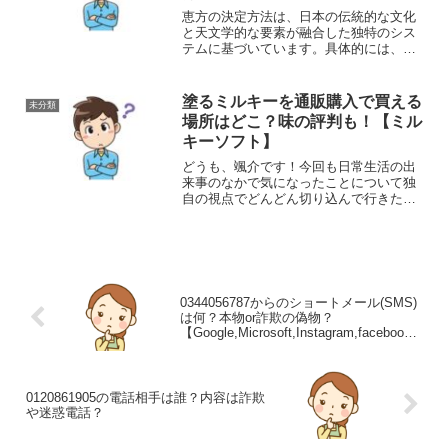
恵方の決定方法は、日本の伝統的な文化
と天文学的な要素が融合した独特のシス
テムに基づいています。具体的には、次
のようなプロセスで恵方が決められま
す。今年の恵方の方角は誰が決めるの？
恵方（えほう）は、古くからの日本の伝
塗るミルキーを通販購入で買える
未分類
統に基づいて決められますが...
場所はどこ？味の評判も！【ミル
キーソフト】
どうも、颯介です！今回も日常生活の出
来事のなかで気になったことについて独
自の視点でどんどん切り込んで行きたい
と思います。それでは、さっそくまいり
ましょう！さて、今回取り上げるのは、
通称『塗るミルキー』を通販購入で買え
る場所についてです。『塗...
0344056787からのショートメール(SMS)
は何？本物or詐欺の偽物？
【Google,Microsoft,Instagram,facebook
】
0120861905の電話相手は誰？内容は詐欺
や迷惑電話？