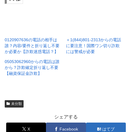
0120907636の電話の相手は
＋1(844)801-2313からの電話
誰？内容/要件と折り返し不要
に要注意！国際ワン切り詐欺
か必要か【詐欺迷惑電話？】
には警戒が必要
05053062960からの電話は誰
から？詐欺確定折り返し不要
【融資保証金詐欺】
未分類
シェアする
X
Facebook
はてブ