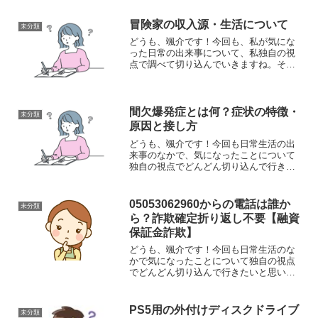
ぞれ異なる決済サービスのため、直接残
高を移行することはできません。しか
冒険家の収入源・生活について
未分類
し、いくつかの方...
どうも、颯介です！今回も、私が気にな
った日常の出来事について、私独自の視
点で調べて切り込んでいきますね。それ
ではやっていきましょう！さて、今日
は、「冒険家」についてです。というの
も、先ほどニュース記事で、南極点に無
補給単独歩行で到達されたと...
間欠爆発症とは何？症状の特徴・
未分類
原因と接し方
どうも、颯介です！今回も日常生活の出
来事のなかで、気になったことについて
独自の視点でどんどん切り込んで行きた
いと思います。それではさっそくまいり
ましょう！さて、今回取り上げるのは、
『間欠爆発症』という病気についてで
05053062960からの電話は誰か
未分類
す。というのも、先日、滋賀...
ら？詐欺確定折り返し不要【融資
保証金詐欺】
どうも、颯介です！今回も日常生活のな
かで気になったことについて独自の視点
でどんどん切り込んで行きたいと思いま
す。それでは、さっそくまいりましょ
う！さて、今回取り上げるのは、『050-
5306-2960』という電話番号からかかって
PS5用の外付けディスクドライブ
未分類
きた電話につ...