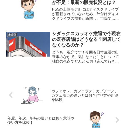
が不足！最新の販売状況とは？
PS5の上位モデルにはディスクドライブ
が搭載されていないため、外付けディス
クドライブの需要が急増し、市場では品
薄状態が続いています。ゲームをダウン
ロード版のみで楽しむプレイヤーも増え
ている一方で、パッケージ版のゲームを
シダックスカラオケ撤退で今現在
未分類
遊びたいユーザーにとっ...
の既存店舗はどうなる？閉店して
なくなるのか？
どうも、颯介です！今回も日常生活の出
来事のなかで、気になったことについて
独自の視点でどんどん切り込んで行きた
いと思います。それではさっそくまいり
ましょう！さて、今回取り上げるのは、
シダックスがカラオケ事業から撤退する
と、いまある現在の既存店...
カフェオレ、カフェラテ、カプチーノ、
カフェモカの違いとは何？作り方や起源
を比較
年度、年次、年時の違いとは何？意味や
使い方を比較！