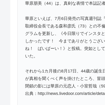
華原朋美（44）は、真剣な表情で本誌記
華原といえば、7月6日発売の写真週刊誌『
取締役会長である森和彦氏（73）との不
グラムを更新し、《今日限りでインスタ
しかったです！ 今までありがとうござ
ね！ ばいばーい！》と投稿。突如として
いた。
それから1カ月後の8月17日、44歳の誕
が真相を聞くべく声を掛けたところ、冒頭
閉鎖の影には華原の元恋人・小室哲哉（59
出典：http://news.livedoor.com/article/deta