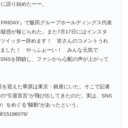
者に語り始めたーー。
FRIDAY』で飯田グループホールディングス代表
倫疑惑が報じられた。また7月17日にはインスタ
とツイッター辞めます！ 皆さんのコメントうれ
いました！ やっふぉーい！ みんな元気で
SNSを閉鎖し、ファンから心配の声が上がって
生日を迎えた華原は東京・銀座にいた。そこで記者
の“引退宣言”が飛び出してきたのだ。実は、SNS
）をめぐる“騒動”があったという。
il/15186076/