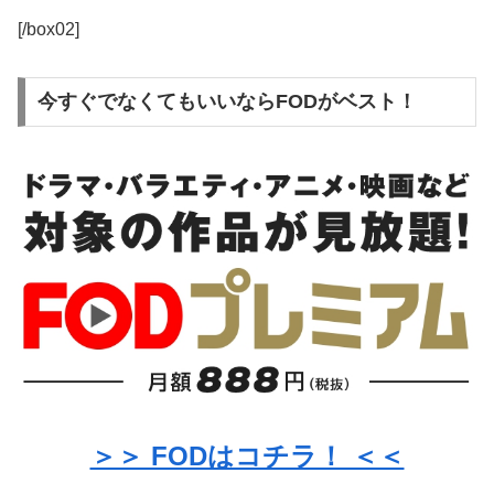
[/box02]
今すぐでなくてもいいならFODがベスト！
＞＞ FODはコチラ！ ＜＜