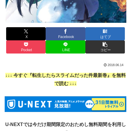
X
Facebook
はてブ
Pocket
LINE
コピー
2018.06.14
↓↓↓ 今すぐ『転生したらスライムだった件最新巻』を無料
で読む ↓↓↓
U-NEXTでは今だけ期間限定のおためし無料期間を利用し