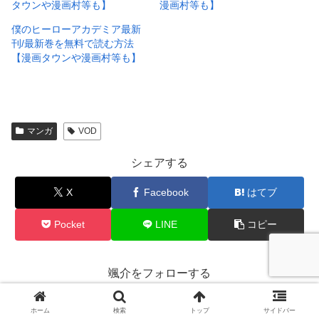
タウンや漫画村等も】
漫画村等も】
僕のヒーローアカデミア最新
刊/最新巻を無料で読む方法
【漫画タウンや漫画村等も】
マンガ
VOD
シェアする
X
Facebook
はてブ
Pocket
LINE
コピー
颯介をフォローする
ホーム
検索
トップ
サイドバー