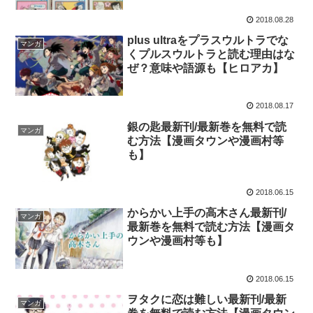
2018.08.28
plus ultraをプラスウルトラでな
マンガ
くプルスウルトラと読む理由はな
ぜ？意味や語源も【ヒロアカ】
2018.08.17
銀の匙最新刊/最新巻を無料で読
マンガ
む方法【漫画タウンや漫画村等
も】
2018.06.15
からかい上手の高木さん最新刊/
マンガ
最新巻を無料で読む方法【漫画タ
ウンや漫画村等も】
2018.06.15
ヲタクに恋は難しい最新刊/最新
マンガ