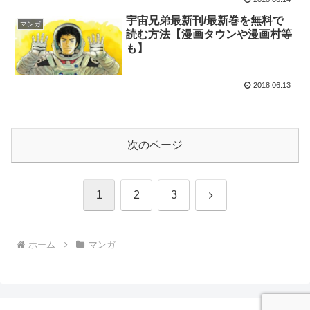
宇宙兄弟最新刊/最新巻を無料で
マンガ
読む方法【漫画タウンや漫画村等
も】
2018.06.13
次のページ
次
1
2
3
へ
ホーム
マンガ