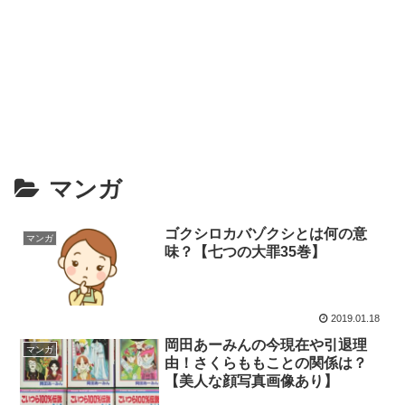
マンガ
ゴクシロカバゾクシとは何の意
マンガ
味？【七つの大罪35巻】
2019.01.18
岡田あーみんの今現在や引退理
マンガ
由！さくらももことの関係は？
【美人な顔写真画像あり】