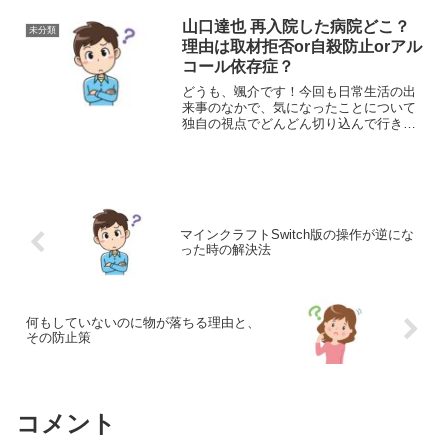
う！さて、今回取り上げるのは高一ミス
コン2018において、日本一可愛い高校1年
山口達也 再入院した病院どこ？
未分類
生としてグランプリを...
理由は取材拒否or自殺防止orアル
コール依存症？
どうも、颯介です！今回も日常生活の出
来事のなかで、気になったことについて
独自の視点でどんどん切り込んで行きた
いと思います。それではさっそくまいり
ましょう！さて、今回取り上げるのは、
強制わいせつの罪で書類送検された
TOKIOの山口達也さんが再...
マインクラフトSwitch版の操作が逆にな
った時の解決法
何もしていないのに物が落ちる理由と、
その防止策
コメント