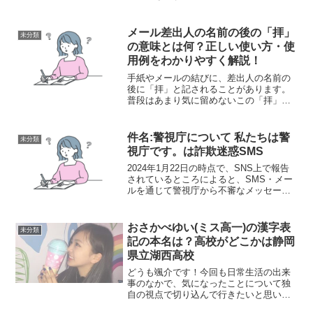
を見ていて、アニメ「ルパン三世」のフ
ァンによる人気投票のベスト24話が放送
されていたことを知りました。子供のこ
メール差出人の名前の後の「拝」
未分類
ろからルパン三世って好...
の意味とは何？正しい使い方・使
用例をわかりやすく解説！
手紙やメールの結びに、差出人の名前の
後に「拝」と記されることがあります。
普段はあまり気に留めないこの「拝」で
すが、ここではその意味について解説し
ます。基本的に、「拝」という文字を差
出人の名前の後に添えることは、相手に
件名:警視庁について 私たちは警
未分類
敬意を表すものです。また...
視庁です。は詐欺迷惑SMS
2024年1月22日の時点で、SNS上で報告
されているところによると、SMS・メー
ルを通じて警視庁から不審なメッセージ
が受信されたとの話題が広がっていま
す。不審なメッセージが警視庁から送ら
れてきた、しかし具体的に何が書かれて
おさかべゆい(ミス高一)の漢字表
未分類
いるのかは不明。...
記の本名は？高校がどこかは静岡
県立湖西高校
どうも颯介です！今回も日常生活の出来
事のなかで、気になったことについて独
自の視点で切り込んで行きたいと思いま
す。それでは、さっそくまいりましょ