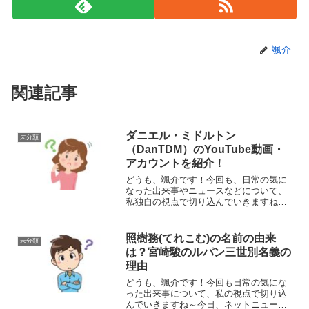
颯介
関連記事
ダニエル・ミドルトン
未分類
（DanTDM）のYouTube動画・
アカウントを紹介！
どうも、颯介です！今回も、日常の気に
なった出来事やニュースなどについて、
私独自の視点で切り込んでいきますね～
それではやっていきましょう！！今回、
私が気になったのが、イギリス人
YouTuberの「ダニエル・ミドルトン」さ
照樹務(てれこむ)の名前の由来
未分類
んのことです。ダニエル...
は？宮崎駿のルパン三世別名義の
理由
どうも、颯介です！今回も日常の気にな
った出来事について、私の視点で切り込
んでいきますね～今日、ネットニュース