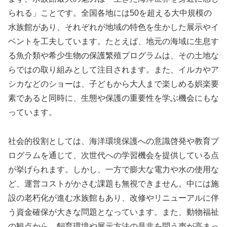
られる」ことです。全国各地には50を超える大中規模の
水族館があり、それぞれが地域の特色を生かした展示やイ
ベントを工夫しています。たとえば、地元の海域に生息す
る魚介類や希少生物の保護繁殖プログラムは、その土地な
らではの取り組みとして注目されます。また、イルカやア
シカなどのショーは、子どもから大人まで楽しめる娯楽要
素であると同時に、生態や保護の重要性を学ぶ機会にもな
っています。
社会的役割としては、海洋環境保護への意識啓発や教育プ
ログラムを通じて、次世代への学習機会を提供している点
が挙げられます。しかし、一方で膨大な電力や水の使用な
ど、運営コストがかさむ課題も無視できません。中には施
設の老朽化が進む水族館もあり、改修やリニューアルに伴
う資金確保が大きな問題となっています。また、動物福祉
の観点から、飼育環境や展示方法の是非を問う声が高まっ