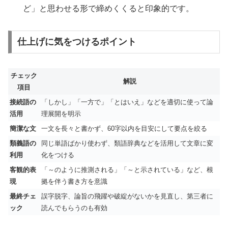
ど」と思わせる形で締めくくると印象的です。
仕上げに気をつけるポイント
チェック
解説
項目
接続語の
「しかし」「一方で」「とはいえ」などを適切に使って論
活用
理展開を明示
簡潔な文
一文を長々と書かず、60字以内を目安にして要点を絞る
類義語の
同じ単語ばかり使わず、類語辞典などを活用して文章に変
利用
化をつける
客観的表
「～のように推測される」「～と示されている」など、根
現
拠を伴う書き方を意識
最終チェ
誤字脱字、論旨の飛躍や破綻がないかを見直し、第三者に
ック
読んでもらうのも有効