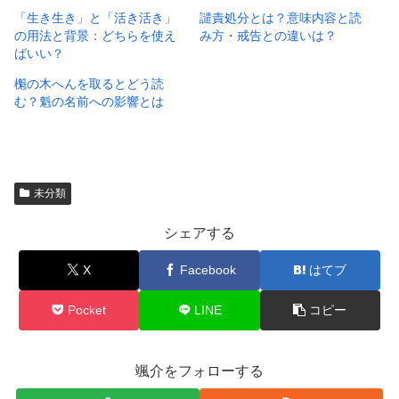
「生き生き」と「活き活き」
譴責処分とは？意味内容と読
の用法と背景：どちらを使え
み方・戒告との違いは？
ばいい？
櫆の木へんを取るとどう読
む？魁の名前への影響とは
未分類
シェアする
X
Facebook
はてブ
Pocket
LINE
コピー
颯介をフォローする