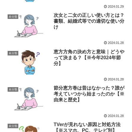
2024.01.29
次女と二女の正しい使い方とは？
未分類
書類、結婚式等での適切な使い分
け
2024.01.28
恵方方角の決め方と意味｜どうや
未分類
って決まる？【※今年2024年節
分】
2024.01.28
節分恵方巻は昔はなかった？誰が
未分類
考えていつから始まったのか【※
由来と歴史】
2024.01.28
TVerが見れない原因と対処方法
未分類
【※スマホ、PC、テレビ別】