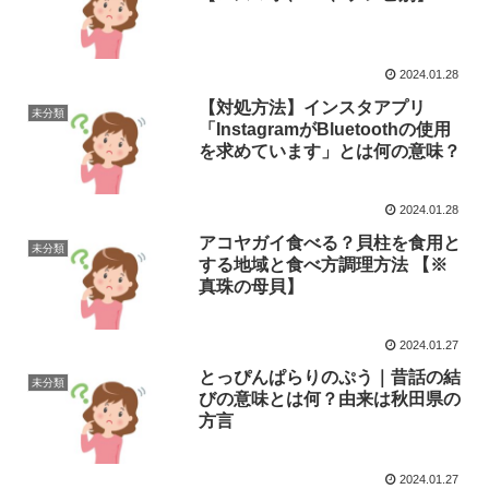
2024.01.28
【対処方法】インスタアプリ
未分類
「InstagramがBluetoothの使用
を求めています」とは何の意味？
2024.01.28
アコヤガイ食べる？貝柱を食用と
未分類
する地域と食べ方調理方法 【※
真珠の母貝】
2024.01.27
とっぴんぱらりのぷう｜昔話の結
未分類
びの意味とは何？由来は秋田県の
方言
2024.01.27