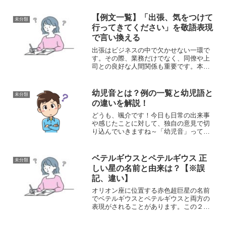
あります。実は、ゴキブリは変化や成長
を象徴する存在とされることもありま
【例文一覧】「出張、気をつけて
未分類
す。本記事では、「ゴキブリ...
行ってきてください」を敬語表現
で言い換える
出張はビジネスの中で欠かせない一環で
す。その際、業務だけでなく、同僚や上
司との良好な人間関係も重要です。本記
事では、特に上司に対して出張前に使う
べき敬語表現に焦点を当て、なぜそれが
重要なのかを考えていきましょう。「出
幼児音とは？例の一覧と幼児語と
未分類
張、気を付けて行ってきて...
の違いを解説！
どうも、颯介です！今日も日常の出来事
や感じたことに対して、独自の意見で切
り込んでいきますね～「幼児音」って聞
いたことありますか？最近、ちょっとこ
ういう言葉を初めて耳にしました。初め
て聞く言葉だったので、どういう意味な
ベテルギウスとペテルギウス 正
未分類
のかなって思って調べてみ...
しい星の名前と由来は？【※誤
記、違い】
オリオン座に位置する赤色超巨星の名前
でベテルギウスとペテルギウスと両方の
表現がされることがあります。この２つ
の表現には違いがあるのでしょうか。そ
れとも同じ星のことを指しているのでし