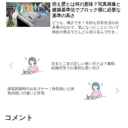
ょうか。調べてみたところ、正確な表記
控え壁とは何の意味？写真画像と
未分類
はベテルギウスであり、ペ...
建築基準法でブロック塀に必要な
基準の高さ
どうも、颯介です！今回も日常生活の出
来事のなかで、気になったことについて
独自の視点でどんどん切り込んで行きた
いと思います。それでは、さっそく参り
ましょう！さて、今回取り上げるのは、
『控え壁』とはどういうものなのかとい
うことについてです。20...
次女と二女の正しい使い方とは？書類、
結婚式等での適切な使い分け
病気回復時のお礼マナー｜快気祝いと快
気内祝いの違いと区別
コメント