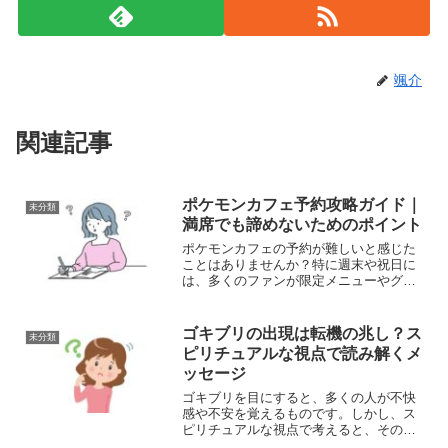
颯介
関連記事
ポケモンカフェ予約攻略ガイド｜
未分類
満席でも諦めないためのポイント
ポケモンカフェの予約が難しいと感じた
ことはありませんか？特に週末や祝日に
は、多くのファンが限定メニューやグッ
ズを目当てに予約サイトへ殺到します。
しかし、事前準備や工夫次第で予約の壁
を突破することは可能です。本記事で
ゴキブリの出現は転機の兆し？ス
未分類
は、予約を確実にするための...
ピリチュアルな視点で読み解くメ
ッセージ
ゴキブリを目にすると、多くの人が不快
感や不安を覚えるものです。しかし、ス
ピリチュアルな視点で考えると、その出
現には意外な意味が隠されている場合が