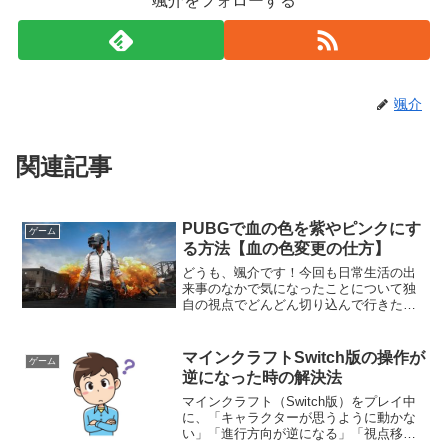
颯介をフォローする
颯介
関連記事
PUBGで血の色を紫やピンクにす
ゲーム
る方法【血の色変更の仕方】
どうも、颯介です！今回も日常生活の出
来事のなかで気になったことについて独
自の視点でどんどん切り込んで行きたい
と思います。それでは、さっそく参りま
しょう！さて、今回取り上げるのは、オ
ンラインバトルロワイヤルゲームPUBG
マインクラフトSwitch版の操作が
ゲーム
で、血の色を紫やピンク...
逆になった時の解決法
マインクラフト（Switch版）をプレイ中
に、「キャラクターが思うように動かな
い」「進行方向が逆になる」「視点移動