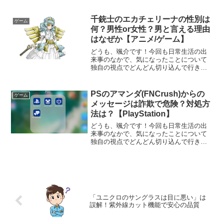
がうまくいかない」など、操作が逆転す
る問題に直面することがあります。これ
らの問題が発生すると、ゲームが快適に
千銃士のエカチェリーナの性別は
ゲーム
進まなくなり、困っ...
何？男性or女性？男と言える理由
はなぜか【アニメ/ゲーム】
どうも、颯介です！今回も日常生活の出
来事のなかで、気になったことについて
独自の視点でどんどん切り込んで行きた
いと思います。さて、今回取り上げるの
は人気ゲームでアニメ化もされている
『千銃士』に登場するキャラクター『エ
PSのアマンダ(FNCrush)からの
ゲーム
カチェリーナ』の性別が男な...
メッセージは詐欺で危険？対処方
法は？【PlayStation】
どうも、颯介です！今回も日常生活の出
来事のなかで、気になったことについて
独自の視点でどんどん切り込んで行きた
いと思います。それでは、さっそくまい
りましょう！さて、今回取り上げるの
は、Amanda（アマンダ）という外国人の
女性からのプレイスタ...
「ユニクロのサングラスは目に悪い」は
誤解！紫外線カット機能で安心の品質