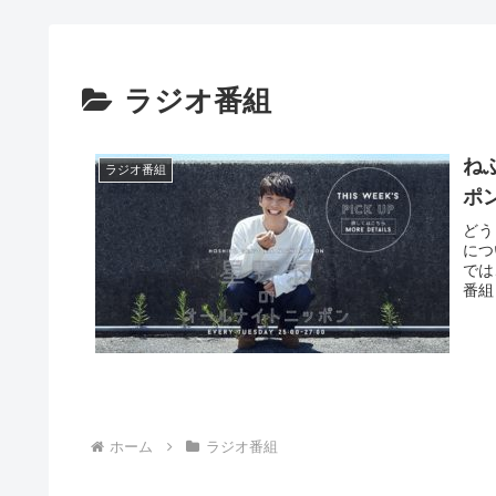
ラジオ番組
ね
ラジオ番組
ポン
どう
につ
では
番組
ホーム
ラジオ番組